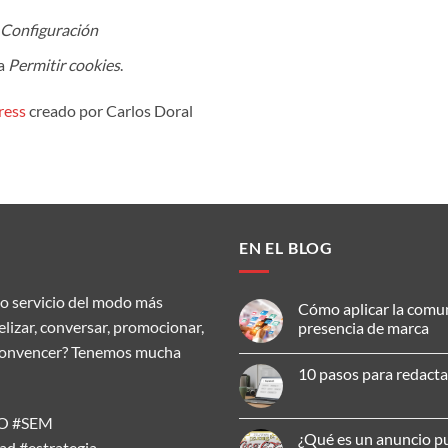
Configuración
la
Permitir cookies
.
ress
creado por Carlos Doral
EN EL BLOG
o servicio del modo más
Cómo aplicar la comu
delizar, conversar, promocionar,
presencia de marca
ar, convencer? Tenemos mucha
No
hay
10 pasos para redacta
comentarios
en
No
Cómo
hay
aplicar
SEO #SEM
comentarios
la
en
¿Qué es un anuncio pu
comunicación
d #estrategia
10