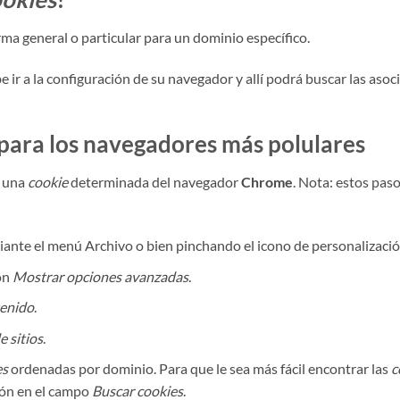
rma general o particular para un dominio específico.
e ir a la configuración de su navegador y allí podrá buscar las aso
para los navegadores más polulares
a una
cookie
determinada del navegador
Chrome
. Nota: estos pas
ante el menú Archivo o bien pinchando el icono de personalización
ión
Mostrar opciones avanzadas
.
tenido
.
e sitios
.
es
ordenadas por dominio. Para que le sea más fácil encontrar las
c
ción en el campo
Buscar cookies
.