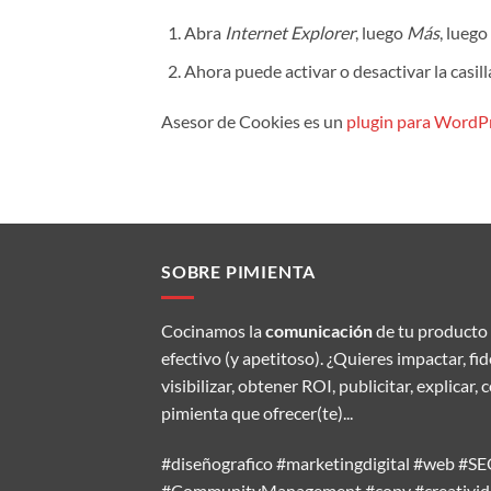
Abra
Internet Explorer
, luego
Más
, luego
Ahora puede activar o desactivar la casil
Asesor de Cookies es un
plugin para WordP
SOBRE PIMIENTA
Cocinamos la
comunicación
de tu producto 
efectivo (y apetitoso). ¿Quieres impactar, fi
visibilizar, obtener ROI, publicitar, explic
pimienta que ofrecer(te)...
#diseñografico #marketingdigital #web #
#CommunityManagement #copy #creativida