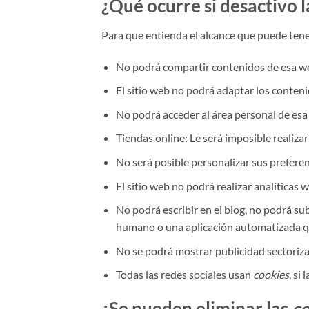
¿Qué ocurre si desactivo 
Para que entienda el alcance que puede tene
No podrá compartir contenidos de esa web
El sitio web no podrá adaptar los conteni
No podrá acceder al área personal de es
Tiendas online: Le será imposible realizar
No será posible personalizar sus preferen
El sitio web no podrá realizar analíticas w
No podrá escribir en el blog, no podrá su
humano o una aplicación automatizada q
No se podrá mostrar publicidad sectorizad
Todas las redes sociales usan
cookies
, si
¿Se pueden eliminar las
c