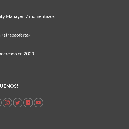
nity Manager: 7 momentazos
e «atrapaoferta»
l mercado en 2023
GUENOS!