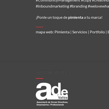
#inboundmarketing #branding #welovewh
¡Ponle un toque de
pimienta
a tu marca!
mapa web:
Pimienta
|
Servicios
|
Portfolio
|
ASOCIACIONES