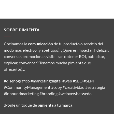
SOBRE PIMIENTA
Cocinamos la
comunicación
de tu producto o servicio del
modo más efectivo (y apetitoso). ¿Quieres impactar, fidelizar,
conversar, promocionar, visibilizar, obtener ROI, publicitar,
explicar, convencer? Tenemos mucha pimienta que
ofrecer(te)...
#diseñografico #marketingdigital #web #SEO #SEM
#CommunityManagement #copy #creatividad #estrategia
#inboundmarketing #branding #welovewhatwedo
¡Ponle un toque de
pimienta
a tu marca!