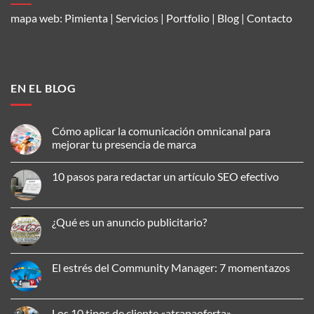
mapa web:
Pimienta
|
Servicios
|
Portfolio
|
Blog
|
Contacto
EN EL BLOG
Cómo aplicar la comunicación omnicanal para
mejorar tu presencia de marca
No
hay
10 pasos para redactar un artículo SEO efectivo
comentarios
en
No
Cómo
hay
aplicar
comentarios
la
en
¿Qué es un anuncio publicitario?
comunicación
10
omnicanal
pasos
No
para
para
hay
mejorar
redactar
comentarios
tu
un
en
El estrés del Community Manager: 7 momentazos
presencia
artículo
¿Qué
de
SEO
es
No
marca
efectivo
un
hay
anuncio
comentarios
publicitario?
en
Los 10 tipos de cliente «atrapaoferta»