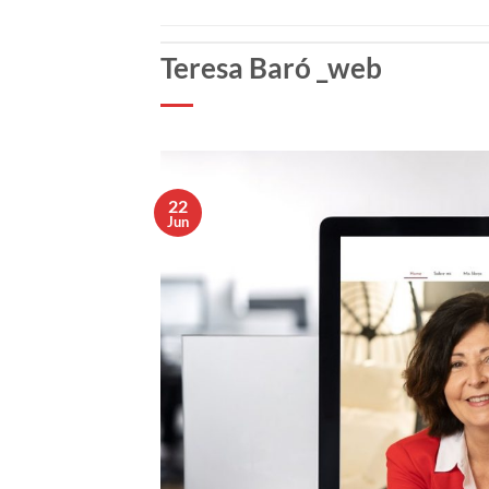
Teresa Baró _web
22
Jun