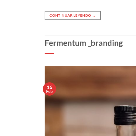
CONTINUAR LEYENDO
→
Fermentum _branding
16
Feb