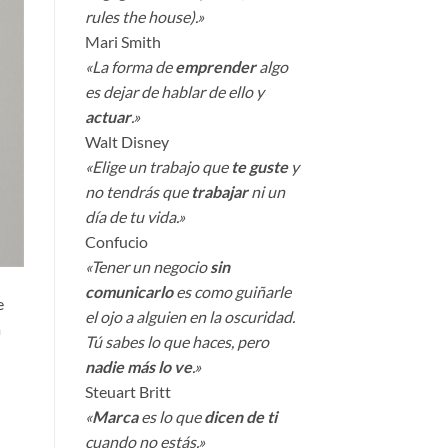
rules the house).»
Mari Smith
«La forma de
emprender
algo
es dejar de hablar de ello y
actuar
.»
Walt Disney
«Elige un trabajo que
te guste
y
no tendrás que
trabajar
ni un
día de tu vida.»
Confucio
«Tener un negocio
sin
comunicarlo
es como guiñarle
e
el ojo a alguien en la oscuridad.
a
Tú sabes lo que haces, pero
nadie más lo ve
.»
Steuart Britt
«
Marca
es lo que
dicen de ti
cuando no estás.»