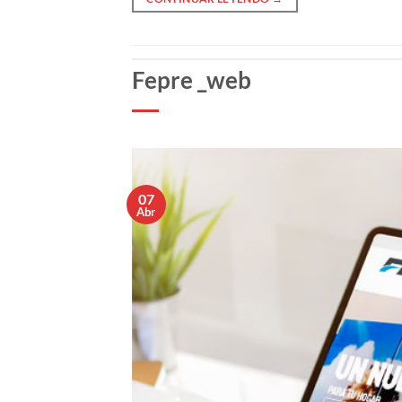
Fepre _web
07
Abr