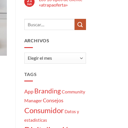
21
en
Jun
«atrapaoferta»
El
estrés
No
del
hay
Community
comentarios
Manager:
en
7
Los
momentazos
10
tipos
de
ARCHIVOS
cliente
«atrapaoferta»
Archivos
TAGS
Branding
App
Community
Consejos
Manager
Consumidor
Datos y
estadísticas