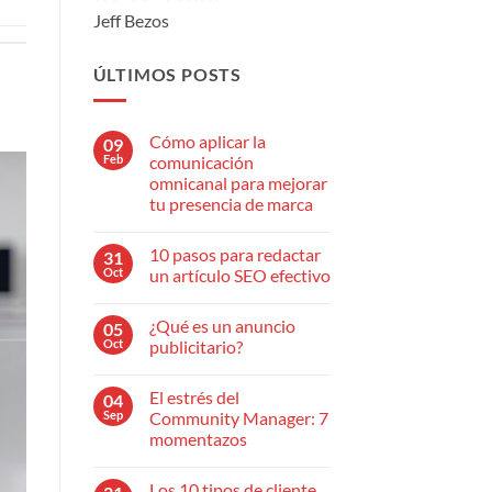
Jeff Bezos
ÚLTIMOS POSTS
Cómo aplicar la
09
Feb
comunicación
omnicanal para mejorar
tu presencia de marca
No
hay
10 pasos para redactar
31
comentarios
en
Oct
un artículo SEO efectivo
Cómo
aplicar
No
la
hay
¿Qué es un anuncio
05
comunicación
comentarios
omnicanal
en
Oct
publicitario?
para
10
mejorar
pasos
No
tu
para
hay
El estrés del
04
presencia
redactar
comentarios
de
un
en
Sep
Community Manager: 7
marca
artículo
¿Qué
momentazos
SEO
es
efectivo
un
No
anuncio
hay
publicitario?
Los 10 tipos de cliente
comentarios