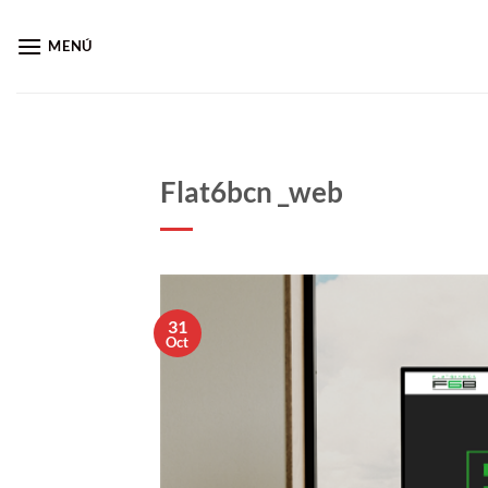
Saltar
al
MENÚ
contenido
Flat6bcn _web
31
Oct