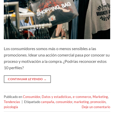
Los consumidores somos más o menos sensibles a las
promociones. Idear una acción comercial pasa por conocer su
proceso y motivación a la compra. ¿Podrías reconocer estos
10 perfiles?
CONTINUAR LEYENDO
→
Publicado en
Consumidor
,
Datos y estadísticas
,
e-commerce
,
Marketing
,
Tendencias
|
Etiquetado
campaña
,
consumidor
,
marketing
,
promoción
,
psicología
Deje un comentario