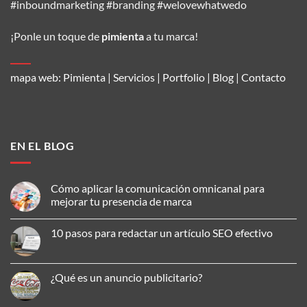
#inboundmarketing #branding #welovewhatwedo
¡Ponle un toque de
pimienta
a tu marca!
mapa web:
Pimienta
|
Servicios
|
Portfolio
|
Blog
|
Contacto
EN EL BLOG
Cómo aplicar la comunicación omnicanal para
mejorar tu presencia de marca
No
hay
10 pasos para redactar un artículo SEO efectivo
comentarios
en
No
Cómo
hay
aplicar
comentarios
la
en
¿Qué es un anuncio publicitario?
comunicación
10
omnicanal
pasos
No
para
para
hay
mejorar