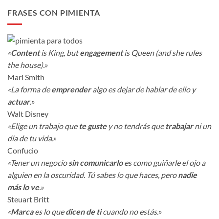
FRASES CON PIMIENTA
«
Content
is King, but
engagement
is Queen (and she rules
the house).»
Mari Smith
«La forma de
emprender
algo es dejar de hablar de ello y
actuar
.»
Walt Disney
«Elige un trabajo que
te guste
y no tendrás que
trabajar
ni un
día de tu vida.»
Confucio
«Tener un negocio
sin comunicarlo
es como guiñarle el ojo a
alguien en la oscuridad. Tú sabes lo que haces, pero
nadie
más lo ve
.»
Steuart Britt
«
Marca
es lo que
dicen de ti
cuando no estás.»