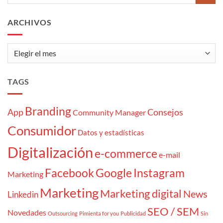
momentazos
tipos
de
cliente
ARCHIVOS
«atrapaoferta»
Archivos
TAGS
Branding
App
Consejos
Community Manager
Consumidor
Datos y estadísticas
Digitalización
e-commerce
e-mail
Facebook
Google
Instagram
Marketing
Marketing
Marketing digital
News
Linkedin
SEO / SEM
Novedades
Outsourcing
Pimienta for you
Publicidad
Sin