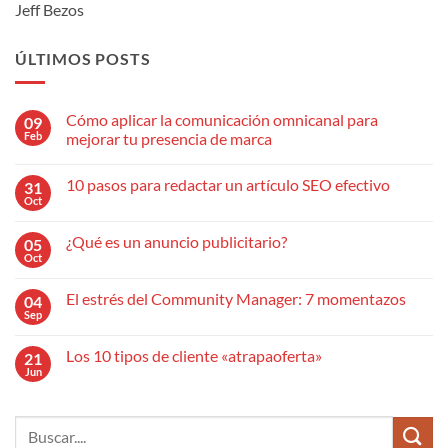
Jeff Bezos
ÚLTIMOS POSTS
Cómo aplicar la comunicación omnicanal para
09
Feb
mejorar tu presencia de marca
No
hay
10 pasos para redactar un artículo SEO efectivo
31
comentarios
en
Oct
No
Cómo
hay
aplicar
comentarios
la
¿Qué es un anuncio publicitario?
05
en
comunicación
10
Oct
omnicanal
No
pasos
para
hay
para
mejorar
comentarios
redactar
El estrés del Community Manager: 7 momentazos
04
en
tu
un
¿Qué
Sep
presencia
No
artículo
es
de
hay
SEO
un
marca
comentarios
efectivo
anuncio
Los 10 tipos de cliente «atrapaoferta»
21
en
publicitario?
El
Jun
No
estrés
hay
del
comentarios
Community
en
Manager:
Los
7
10