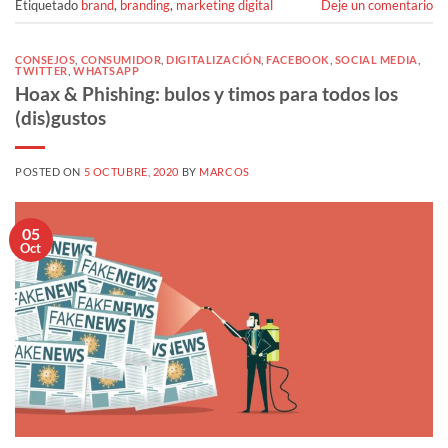
Etiquetado
brand
,
branding
,
marketing digital
Deje un comentario
CONSEJOS
,
CONSUMIDOR
,
DIGITALIZACIÓN
,
FACEBOOK
,
SOCIAL MEDIA
,
TWITTER
,
WHATSAPP
Hoax & Phishing: bulos y timos para todos los
(dis)gustos
POSTED ON
5 OCTUBRE, 2020
BY
MARCOS
05
Oct