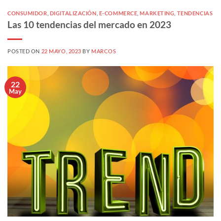
CONSUMIDOR
,
DIGITALIZACIÓN
,
E-COMMERCE
,
MARKETING
,
TENDENCIAS
Las 10 tendencias del mercado en 2023
POSTED ON
22 MAYO, 2023
BY
MARCOS
22
May