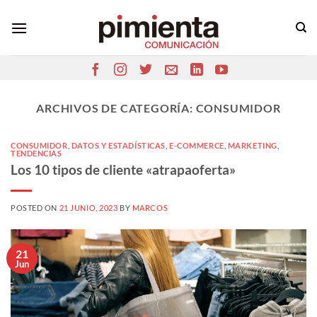
Saltar
al
contenido
ARCHIVOS DE CATEGORÍA:
CONSUMIDOR
CONSUMIDOR
,
DATOS Y ESTADÍSTICAS
,
E-COMMERCE
,
MARKETING
,
TENDENCIAS
Los 10 tipos de cliente «atrapaoferta»
POSTED ON
21 JUNIO, 2023
BY
MARCOS
21
Jun