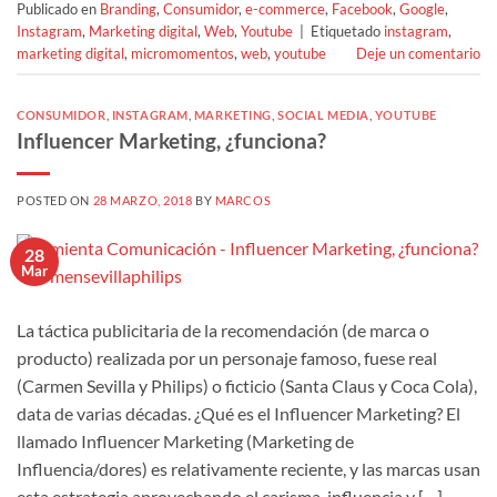
Publicado en
Branding
,
Consumidor
,
e-commerce
,
Facebook
,
Google
,
Instagram
,
Marketing digital
,
Web
,
Youtube
|
Etiquetado
instagram
,
marketing digital
,
micromomentos
,
web
,
youtube
Deje un comentario
CONSUMIDOR
,
INSTAGRAM
,
MARKETING
,
SOCIAL MEDIA
,
YOUTUBE
Influencer Marketing, ¿funciona?
POSTED ON
28 MARZO, 2018
BY
MARCOS
28
Mar
La táctica publicitaria de la recomendación (de marca o
producto) realizada por un personaje famoso, fuese real
(Carmen Sevilla y Philips) o ficticio (Santa Claus y Coca Cola),
data de varias décadas. ¿Qué es el Influencer Marketing? El
llamado Influencer Marketing (Marketing de
Influencia/dores) es relativamente reciente, y las marcas usan
esta estrategia aprovechando el carisma, influencia y […]