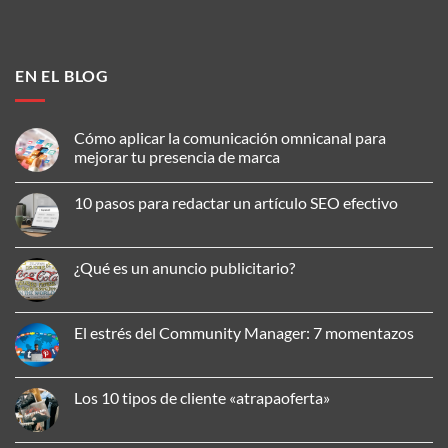
EN EL BLOG
Cómo aplicar la comunicación omnicanal para
mejorar tu presencia de marca
No
hay
10 pasos para redactar un artículo SEO efectivo
comentarios
en
No
Cómo
hay
aplicar
comentarios
la
en
¿Qué es un anuncio publicitario?
comunicación
10
omnicanal
pasos
No
para
para
hay
mejorar
redactar
comentarios
tu
un
en
El estrés del Community Manager: 7 momentazos
presencia
artículo
¿Qué
de
SEO
es
No
marca
efectivo
un
hay
anuncio
comentarios
publicitario?
en
Los 10 tipos de cliente «atrapaoferta»
El
estrés
No
del
hay
Community
comentarios