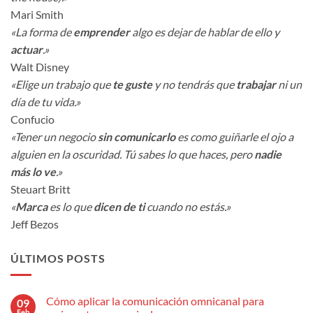
Mari Smith
«La forma de
emprender
algo es dejar de hablar de ello y
actuar
.»
Walt Disney
«Elige un trabajo que
te guste
y no tendrás que
trabajar
ni un
día de tu vida.»
Confucio
«Tener un negocio
sin comunicarlo
es como guiñarle el ojo a
alguien en la oscuridad. Tú sabes lo que haces, pero
nadie
más lo ve
.»
Steuart Britt
«
Marca
es lo que
dicen de ti
cuando no estás.»
Jeff Bezos
ÚLTIMOS POSTS
Cómo aplicar la comunicación omnicanal para
09
Feb