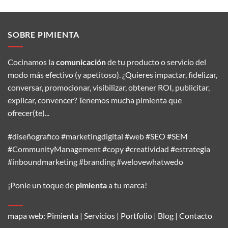
SOBRE PIMIENTA
Cocinamos la
comunicación
de tu producto o servicio del
modo más efectivo (y apetitoso). ¿Quieres impactar, fidelizar,
conversar, promocionar, visibilizar, obtener ROI, publicitar,
explicar, convencer? Tenemos mucha pimienta que
ofrecer(te)...
#diseñografico #marketingdigital #web #SEO #SEM
#CommunityManagement #copy #creatividad #estrategia
#inboundmarketing #branding #welovewhatwedo
¡Ponle un toque de
pimienta
a tu marca!
mapa web:
Pimienta
|
Servicios
|
Portfolio
|
Blog
|
Contacto