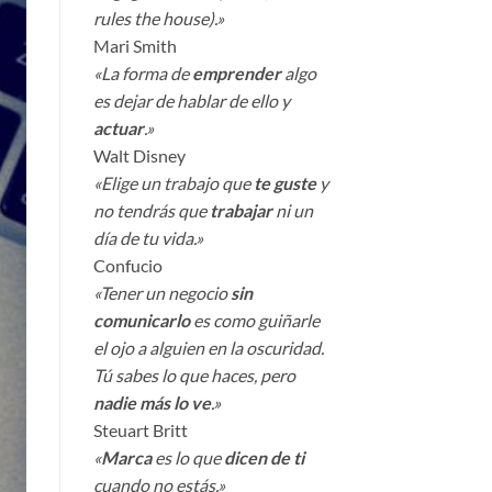
rules the house).»
Mari Smith
«La forma de
emprender
algo
es dejar de hablar de ello y
actuar
.»
Walt Disney
«Elige un trabajo que
te guste
y
no tendrás que
trabajar
ni un
día de tu vida.»
Confucio
«Tener un negocio
sin
comunicarlo
es como guiñarle
el ojo a alguien en la oscuridad.
Tú sabes lo que haces, pero
nadie más lo ve
.»
Steuart Britt
«
Marca
es lo que
dicen de ti
cuando no estás.»