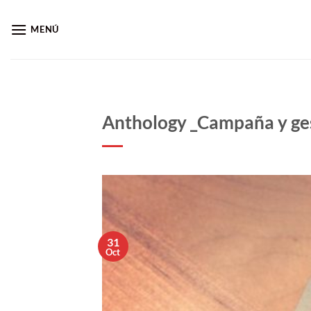
Saltar
al
MENÚ
contenido
Anthology _Campaña y ge
31
Oct