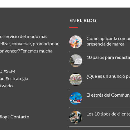
EN EL BLOG
o servicio del modo más
Cómo aplicar la comu
delizar, conversar, promocionar,
presencia de marca
ar, convencer? Tenemos mucha
No
hay
10 pasos para redacta
comentarios
en
No
Cómo
hay
aplicar
SEO #SEM
comentarios
la
en
¿Qué es un anuncio pu
comunicación
d #estrategia
10
omnicanal
pasos
No
para
atwedo
para
hay
mejorar
redactar
comentarios
tu
un
en
El estrés del Commu
presencia
artículo
¿Qué
de
SEO
es
No
marca
efectivo
un
hay
anuncio
comentarios
publicitario?
en
Los 10 tipos de client
El
Blog
|
Contacto
estrés
No
del
hay
Community
comentarios