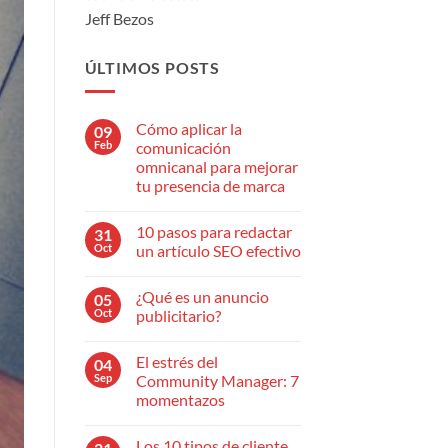
Jeff Bezos
ÚLTIMOS POSTS
Cómo aplicar la
09
Feb
comunicación
omnicanal para mejorar
tu presencia de marca
No
hay
10 pasos para redactar
31
comentarios
en
Oct
un artículo SEO efectivo
Cómo
aplicar
No
la
hay
¿Qué es un anuncio
05
comunicación
comentarios
omnicanal
en
Oct
publicitario?
para
10
mejorar
pasos
No
tu
para
hay
El estrés del
04
presencia
redactar
comentarios
de
un
en
Sep
Community Manager: 7
marca
artículo
¿Qué
momentazos
SEO
es
efectivo
un
No
anuncio
hay
publicitario?
Los 10 tipos de cliente
comentarios