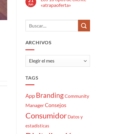
21
en
Jun
«atrapaoferta»
El
estrés
No
del
hay
Community
comentarios
Manager:
en
7
Los
momentazos
10
tipos
de
ARCHIVOS
cliente
«atrapaoferta»
Archivos
TAGS
Branding
App
Community
Consejos
Manager
Consumidor
Datos y
estadísticas