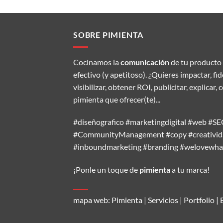
SOBRE PIMIENTA
Cocinamos la
comunicación
de tu producto 
efectivo (y apetitoso). ¿Quieres impactar, fi
visibilizar, obtener ROI, publicitar, explic
pimienta que ofrecer(te)...
#diseñografico #marketingdigital #web #
#CommunityManagement #copy #creativida
#inboundmarketing #branding #welovewh
¡Ponle un toque de
pimienta
a tu marca!
mapa web:
Pimienta
|
Servicios
|
Portfolio
|