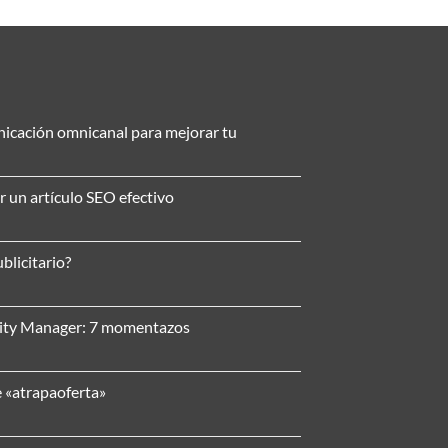
nicación omnicanal para mejorar tu
r un artículo SEO efectivo
blicitario?
nity Manager: 7 momentazos
e «atrapaoferta»