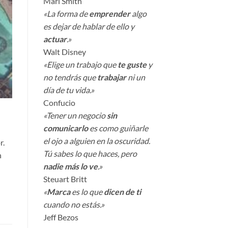
Mari Smith
«La forma de
emprender
algo
es dejar de hablar de ello y
actuar
.»
Walt Disney
«Elige un trabajo que
te guste
y
no tendrás que
trabajar
ni un
día de tu vida.»
Confucio
«Tener un negocio
sin
comunicarlo
es como guiñarle
el ojo a alguien en la oscuridad.
r.
Tú sabes lo que haces, pero
n
nadie más lo ve
.»
Steuart Britt
«
Marca
es lo que
dicen de ti
cuando no estás.»
Jeff Bezos