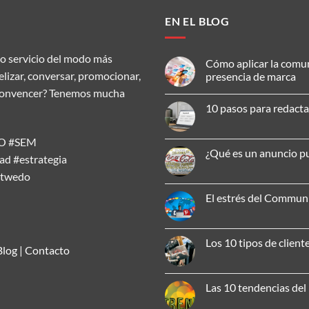
EN EL BLOG
o servicio del modo más
Cómo aplicar la comu
delizar, conversar, promocionar,
presencia de marca
ar, convencer? Tenemos mucha
No
hay
10 pasos para redacta
comentarios
en
No
Cómo
hay
aplicar
SEO #SEM
comentarios
la
en
¿Qué es un anuncio pu
comunicación
d #estrategia
10
omnicanal
pasos
No
para
atwedo
para
hay
mejorar
redactar
comentarios
tu
un
en
El estrés del Commu
presencia
artículo
¿Qué
de
SEO
es
No
marca
efectivo
un
hay
anuncio
comentarios
publicitario?
en
Los 10 tipos de client
El
Blog
|
Contacto
estrés
No
del
hay
Community
comentarios
Manager:
en
Las 10 tendencias de
7
Los
momentazos
10
No