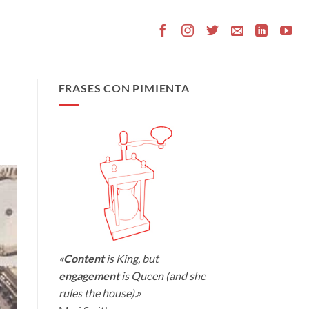
FRASES CON PIMIENTA
«
Content
is King, but
engagement
is Queen (and she
rules the house).»