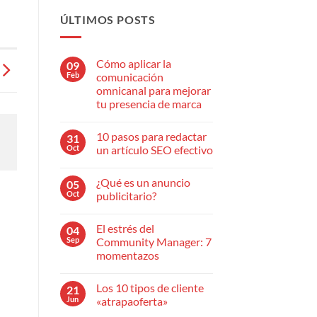
ÚLTIMOS POSTS
Cómo aplicar la
09
Feb
comunicación
omnicanal para mejorar
tu presencia de marca
No
hay
10 pasos para redactar
31
comentarios
en
Oct
un artículo SEO efectivo
Cómo
aplicar
No
la
hay
¿Qué es un anuncio
05
comunicación
comentarios
omnicanal
en
Oct
publicitario?
para
10
mejorar
pasos
No
tu
para
hay
El estrés del
04
presencia
redactar
comentarios
de
un
en
Sep
Community Manager: 7
marca
artículo
¿Qué
momentazos
SEO
es
efectivo
un
No
anuncio
hay
publicitario?
Los 10 tipos de cliente
21
comentarios
en
Jun
«atrapaoferta»
El
estrés
No