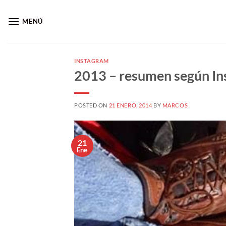
Saltar
al
MENÚ
contenido
INSTAGRAM
2013 – resumen según I
POSTED ON
21 ENERO, 2014
BY
MARCOS
21
Ene