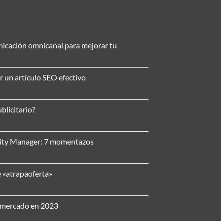
nicación omnicanal para mejorar tu
r un artículo SEO efectivo
blicitario?
nity Manager: 7 momentazos
e «atrapaoferta»
l mercado en 2023