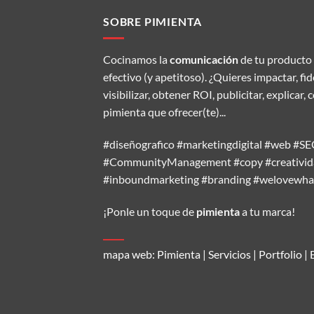
SOBRE PIMIENTA
Cocinamos la
comunicación
de tu producto 
efectivo (y apetitoso). ¿Quieres impactar, fi
visibilizar, obtener ROI, publicitar, explic
pimienta que ofrecer(te)...
#diseñografico #marketingdigital #web #
#CommunityManagement #copy #creativida
#inboundmarketing #branding #welovewh
¡Ponle un toque de
pimienta
a tu marca!
mapa web:
Pimienta
|
Servicios
|
Portfolio
|