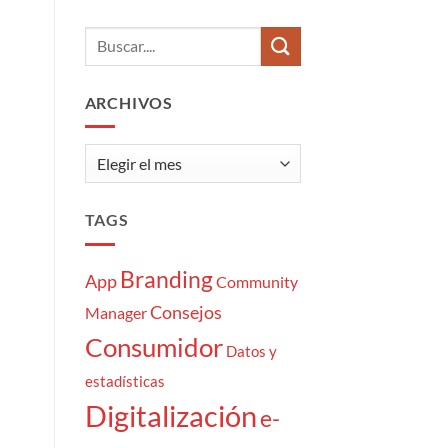
del
hay
Community
comentarios
Manager:
en
7
Los
momentazos
10
tipos
de
ARCHIVOS
cliente
«atrapaoferta»
Archivos
TAGS
Branding
App
Community
Consejos
Manager
Consumidor
Datos y
estadísticas
Digitalización
e-