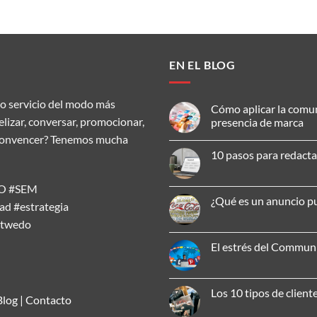
EN EL BLOG
o servicio del modo más
Cómo aplicar la comu
delizar, conversar, promocionar,
presencia de marca
ar, convencer? Tenemos mucha
No
hay
10 pasos para redacta
comentarios
en
No
Cómo
hay
aplicar
SEO #SEM
comentarios
la
en
¿Qué es un anuncio pu
comunicación
d #estrategia
10
omnicanal
pasos
No
para
atwedo
para
hay
mejorar
redactar
comentarios
tu
un
en
El estrés del Commu
presencia
artículo
¿Qué
de
SEO
es
No
marca
efectivo
un
hay
anuncio
comentarios
publicitario?
en
Los 10 tipos de client
El
Blog
|
Contacto
estrés
No
del
hay