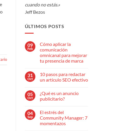
e
cuando no estás.»
no
Jeff Bezos
ÚLTIMOS POSTS
Cómo aplicar la
09
Feb
comunicación
omnicanal para mejorar
ario
tu presencia de marca
No
hay
10 pasos para redactar
31
comentarios
en
Oct
un artículo SEO efectivo
Cómo
aplicar
No
la
hay
¿Qué es un anuncio
05
comunicación
comentarios
omnicanal
en
Oct
publicitario?
para
10
mejorar
pasos
No
tu
para
hay
El estrés del
04
presencia
redactar
comentarios
de
un
en
Sep
Community Manager: 7
marca
artículo
¿Qué
momentazos
SEO
es
efectivo
un
No