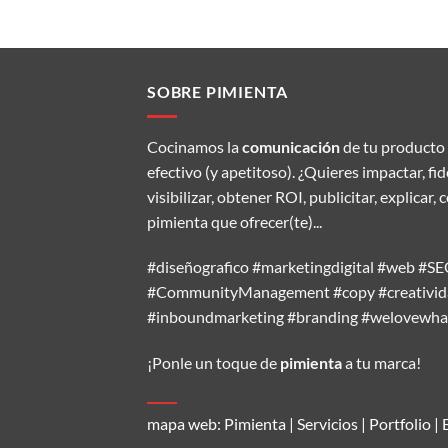
SOBRE PIMIENTA
Cocinamos la
comunicación
de tu producto 
efectivo (y apetitoso). ¿Quieres impactar, fi
visibilizar, obtener ROI, publicitar, explic
pimienta que ofrecer(te)...
#diseñografico #marketingdigital #web #
#CommunityManagement #copy #creativida
#inboundmarketing #branding #welovewh
¡Ponle un toque de
pimienta
a tu marca!
mapa web:
Pimienta
|
Servicios
|
Portfolio
|