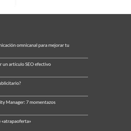
nicación omnicanal para mejorar tu
r un artículo SEO efectivo
blicitario?
nity Manager: 7 momentazos
e «atrapaoferta»