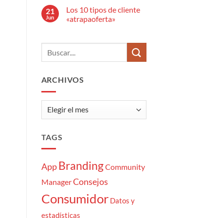
anuncio
hay
publicitario?
Los 10 tipos de cliente
21
comentarios
en
Jun
«atrapaoferta»
El
estrés
No
del
hay
Community
comentarios
Manager:
en
7
Los
momentazos
10
tipos
de
ARCHIVOS
cliente
«atrapaoferta»
Archivos
TAGS
Branding
App
Community
Consejos
Manager
Consumidor
Datos y
estadísticas