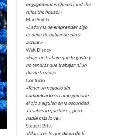
engagement
is Queen (and she
rules the house).»
Mari Smith
«La forma de
emprender
algo
es dejar de hablar de ello y
actuar
.»
Walt Disney
«Elige un trabajo que
te guste
y
no tendrás que
trabajar
ni un
día de tu vida.»
Confucio
«Tener un negocio
sin
comunicarlo
es como guiñarle
el ojo a alguien en la oscuridad.
Tú sabes lo que haces, pero
nadie más lo ve
.»
Steuart Britt
«
Marca
es lo que
dicen de ti