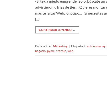
-Si te da miedo emprender solo, búscate un 
advirtieron», Trías de Bes. ¿Quieres montar 
más te falta? Web, logotipo… Si necesitas a
[…]
CONTINUAR LEYENDO
→
Publicado en
Marketing
|
Etiquetado
autónomo
,
ay
negocio
,
pyme
,
startup
,
web