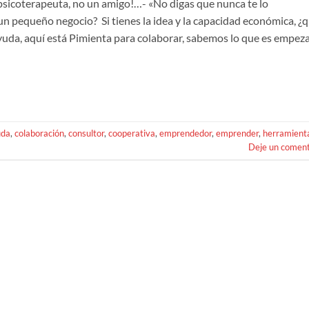
psicoterapeuta, no un amigo!…- «No digas que nunca te lo
un pequeño negocio? Si tienes la idea y la capacidad económica, ¿
yuda, aquí está Pimienta para colaborar, sabemos lo que es empez
uda
,
colaboración
,
consultor
,
cooperativa
,
emprendedor
,
emprender
,
herramient
Deje un coment