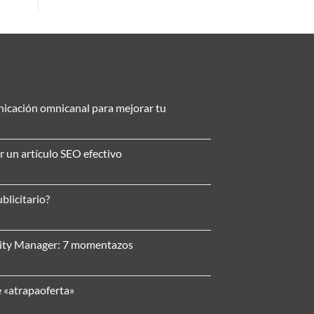
nicación omnicanal para mejorar tu
r un artículo SEO efectivo
blicitario?
nity Manager: 7 momentazos
e «atrapaoferta»