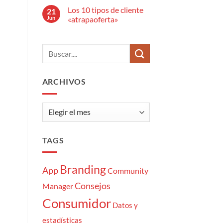
anuncio
hay
publicitario?
Los 10 tipos de cliente
21
comentarios
en
Jun
«atrapaoferta»
El
estrés
No
del
hay
Community
comentarios
Manager:
en
7
Los
momentazos
10
tipos
de
ARCHIVOS
cliente
«atrapaoferta»
Archivos
TAGS
Branding
App
Community
Consejos
Manager
Consumidor
Datos y
estadísticas