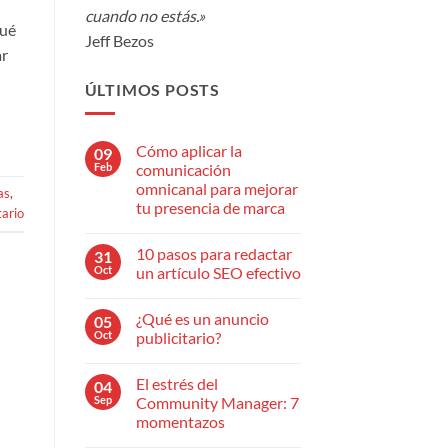
cuando no estás.»
qué
Jeff Bezos
ar
ÚLTIMOS POSTS
Cómo aplicar la
09
Feb
comunicación
omnicanal para mejorar
as
,
tu presencia de marca
ario
No
hay
10 pasos para redactar
31
comentarios
en
Oct
un artículo SEO efectivo
Cómo
aplicar
No
la
hay
¿Qué es un anuncio
05
comunicación
comentarios
omnicanal
en
Oct
publicitario?
para
10
mejorar
pasos
No
tu
para
hay
El estrés del
04
presencia
redactar
comentarios
de
un
en
Sep
Community Manager: 7
marca
artículo
¿Qué
momentazos
SEO
es
efectivo
un
No