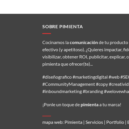
SOBRE PIMIENTA
Cocinamos la
comunicación
de tu producto 
efectivo (y apetitoso). ¿Quieres impactar, fi
visibilizar, obtener ROI, publicitar, explic
pimienta que ofrecer(te)...
#diseñografico #marketingdigital #web #
#CommunityManagement #copy #creativida
#inboundmarketing #branding #welovewh
¡Ponle un toque de
pimienta
a tu marca!
mapa web:
Pimienta
|
Servicios
|
Portfolio
|