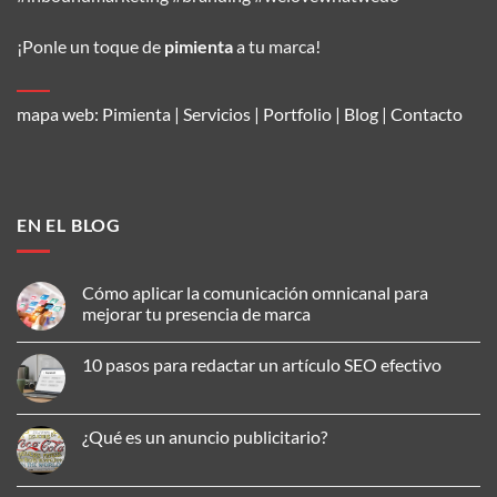
¡Ponle un toque de
pimienta
a tu marca!
mapa web:
Pimienta
|
Servicios
|
Portfolio
|
Blog
|
Contacto
EN EL BLOG
Cómo aplicar la comunicación omnicanal para
mejorar tu presencia de marca
No
hay
10 pasos para redactar un artículo SEO efectivo
comentarios
en
No
Cómo
hay
aplicar
comentarios
la
en
¿Qué es un anuncio publicitario?
comunicación
10
omnicanal
pasos
No
para
para
hay
mejorar
redactar
comentarios
tu