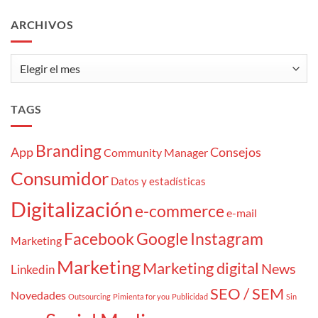
de
cliente
ARCHIVOS
«atrapaoferta»
Archivos
TAGS
Branding
App
Consejos
Community Manager
Consumidor
Datos y estadísticas
Digitalización
e-commerce
e-mail
Facebook
Google
Instagram
Marketing
Marketing
Marketing digital
News
Linkedin
SEO / SEM
Novedades
Outsourcing
Pimienta for you
Publicidad
Sin