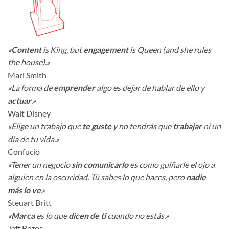
«
Content
is King, but
engagement
is Queen (and she rules
the house).»
Mari Smith
«La forma de
emprender
algo es dejar de hablar de ello y
actuar
.»
Walt Disney
«Elige un trabajo que
te guste
y no tendrás que
trabajar
ni un
día de tu vida.»
Confucio
«Tener un negocio
sin comunicarlo
es como guiñarle el ojo a
alguien en la oscuridad. Tú sabes lo que haces, pero
nadie
más lo ve
.»
Steuart Britt
«
Marca
es lo que
dicen de ti
cuando no estás.»
Jeff Bezos