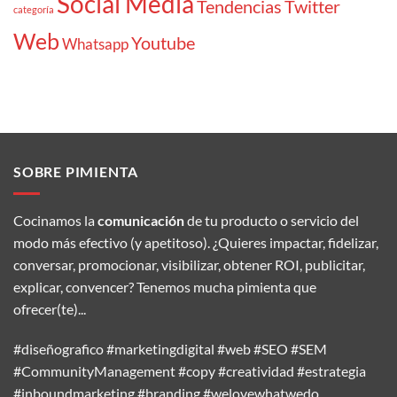
Social Media
Tendencias
Twitter
categoría
Web
Youtube
Whatsapp
SOBRE PIMIENTA
Cocinamos la
comunicación
de tu producto o servicio del
modo más efectivo (y apetitoso). ¿Quieres impactar, fidelizar,
conversar, promocionar, visibilizar, obtener ROI, publicitar,
explicar, convencer? Tenemos mucha pimienta que
ofrecer(te)...
#diseñografico #marketingdigital #web #SEO #SEM
#CommunityManagement #copy #creatividad #estrategia
#inboundmarketing #branding #welovewhatwedo