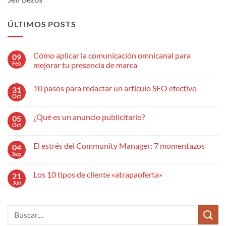
ÚLTIMOS POSTS
Cómo aplicar la comunicación omnicanal para
09
Feb
mejorar tu presencia de marca
No
hay
10 pasos para redactar un artículo SEO efectivo
31
comentarios
en
Oct
No
Cómo
hay
aplicar
comentarios
la
¿Qué es un anuncio publicitario?
05
en
comunicación
10
Oct
omnicanal
No
pasos
para
hay
para
mejorar
comentarios
redactar
El estrés del Community Manager: 7 momentazos
04
en
tu
un
¿Qué
Sep
presencia
No
artículo
es
de
hay
SEO
un
marca
comentarios
efectivo
anuncio
Los 10 tipos de cliente «atrapaoferta»
21
en
publicitario?
El
Jun
No
estrés
hay
del
comentarios
Community
en
Manager:
Los
7
10
momentazos
tipos