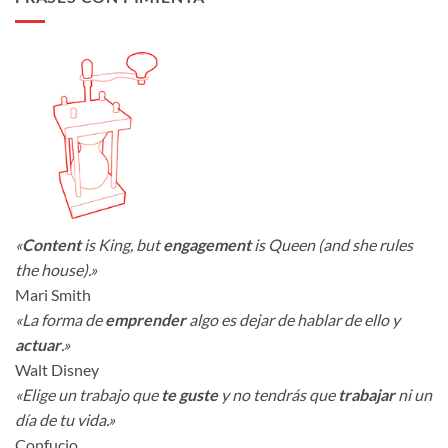
«
Content
is King, but
engagement
is Queen (and she rules
the house).»
Mari Smith
«La forma de
emprender
algo es dejar de hablar de ello y
actuar
.»
Walt Disney
«Elige un trabajo que
te guste
y no tendrás que
trabajar
ni un
día de tu vida.»
Confucio