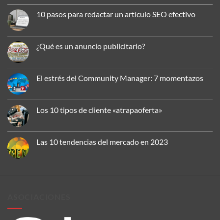
No
hay
10 pasos para redactar un artículo SEO efectivo
comentarios
en
No
Cómo
hay
aplicar
comentarios
la
en
¿Qué es un anuncio publicitario?
comunicación
10
omnicanal
pasos
No
para
para
hay
mejorar
redactar
comentarios
tu
un
en
El estrés del Community Manager: 7 momentazos
presencia
artículo
¿Qué
de
SEO
es
No
marca
efectivo
un
hay
anuncio
comentarios
publicitario?
en
Los 10 tipos de cliente «atrapaoferta»
El
estrés
No
del
hay
Community
comentarios
Manager:
en
Las 10 tendencias del mercado en 2023
7
Los
momentazos
10
No
tipos
hay
de
comentarios
cliente
en
«atrapaoferta»
Las
10
tendencias
ASOCIACIONES
del
mercado
en
2023