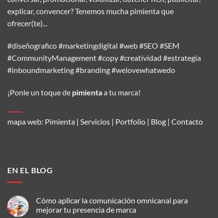
explicar, convencer? Tenemos mucha pimienta que
ofrecer(te)...
#diseñografico #marketingdigital #web #SEO #SEM
#CommunityManagement #copy #creatividad #estrategia
#inboundmarketing #branding #welovewhatwedo
¡Ponle un toque de
pimienta
a tu marca!
mapa web:
Pimienta
|
Servicios
|
Portfolio
|
Blog
|
Contacto
EN EL BLOG
Cómo aplicar la comunicación omnicanal para
mejorar tu presencia de marca