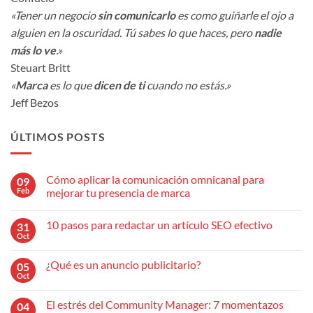
«Tener un negocio
sin comunicarlo
es como guiñarle el ojo a
alguien en la oscuridad. Tú sabes lo que haces, pero
nadie
más lo ve
.»
Steuart Britt
«
Marca
es lo que
dicen de ti
cuando no estás.»
Jeff Bezos
ÚLTIMOS POSTS
Cómo aplicar la comunicación omnicanal para
09
Feb
mejorar tu presencia de marca
No
hay
10 pasos para redactar un artículo SEO efectivo
31
comentarios
en
Oct
No
Cómo
hay
aplicar
comentarios
la
¿Qué es un anuncio publicitario?
05
en
comunicación
10
Oct
omnicanal
No
pasos
para
hay
para
mejorar
comentarios
redactar
El estrés del Community Manager: 7 momentazos
04
en
tu
un