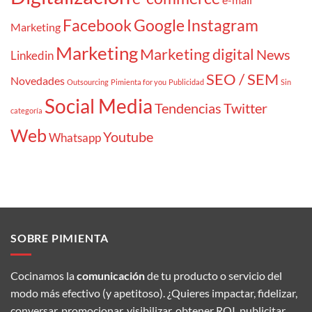
Facebook
Google
Instagram
Marketing
Marketing
Marketing digital
News
Linkedin
SEO / SEM
Novedades
Outsourcing
Pimienta for you
Publicidad
Sin
Social Media
Tendencias
Twitter
categoría
Web
Youtube
Whatsapp
SOBRE PIMIENTA
Cocinamos la
comunicación
de tu producto o servicio del
modo más efectivo (y apetitoso). ¿Quieres impactar, fidelizar,
conversar, promocionar, visibilizar, obtener ROI, publicitar,