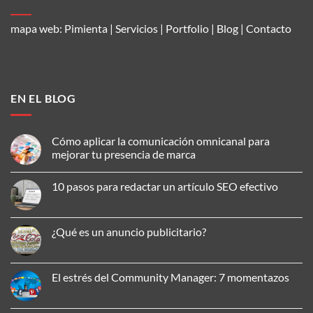
mapa web:
Pimienta
|
Servicios
|
Portfolio
|
Blog
|
Contacto
EN EL BLOG
Cómo aplicar la comunicación omnicanal para
mejorar tu presencia de marca
No
hay
10 pasos para redactar un artículo SEO efectivo
comentarios
en
No
Cómo
hay
aplicar
comentarios
la
en
¿Qué es un anuncio publicitario?
comunicación
10
omnicanal
pasos
No
para
para
hay
mejorar
redactar
comentarios
tu
un
en
El estrés del Community Manager: 7 momentazos
presencia
artículo
¿Qué
de
SEO
es
No
marca
efectivo
un
hay
anuncio
comentarios