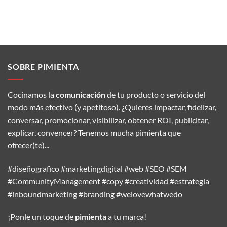
SOBRE PIMIENTA
Cocinamos la
comunicación
de tu producto o servicio del
modo más efectivo (y apetitoso). ¿Quieres impactar, fidelizar,
conversar, promocionar, visibilizar, obtener ROI, publicitar,
explicar, convencer? Tenemos mucha pimienta que
ofrecer(te)...
#diseñografico #marketingdigital #web #SEO #SEM
#CommunityManagement #copy #creatividad #estrategia
#inboundmarketing #branding #welovewhatwedo
¡Ponle un toque de
pimienta
a tu marca!