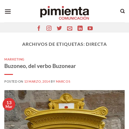
Saltar
al
contenido
ARCHIVOS DE ETIQUETAS:
DIRECTA
MARKETING
Buzoneo, del verbo Buzonear
POSTED ON
13 MARZO, 2014
BY
MARCOS
13
Mar