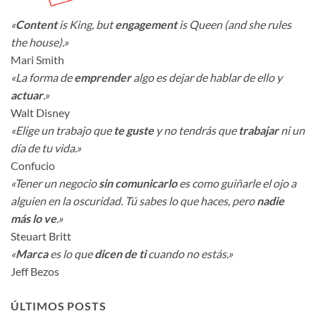
«
Content
is King, but
engagement
is Queen (and she rules
the house).»
Mari Smith
«La forma de
emprender
algo es dejar de hablar de ello y
actuar
.»
Walt Disney
«Elige un trabajo que
te guste
y no tendrás que
trabajar
ni un
día de tu vida.»
Confucio
«Tener un negocio
sin comunicarlo
es como guiñarle el ojo a
alguien en la oscuridad. Tú sabes lo que haces, pero
nadie
más lo ve
.»
Steuart Britt
«
Marca
es lo que
dicen de ti
cuando no estás.»
Jeff Bezos
ÚLTIMOS POSTS