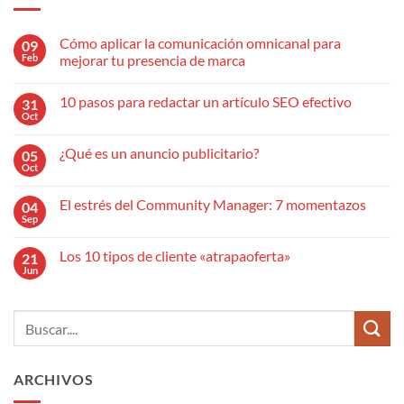
Cómo aplicar la comunicación omnicanal para
09
Feb
mejorar tu presencia de marca
No
hay
10 pasos para redactar un artículo SEO efectivo
31
comentarios
en
Oct
No
Cómo
hay
aplicar
comentarios
la
¿Qué es un anuncio publicitario?
05
en
comunicación
10
Oct
omnicanal
No
pasos
para
hay
para
mejorar
comentarios
redactar
El estrés del Community Manager: 7 momentazos
04
en
tu
un
¿Qué
Sep
presencia
No
artículo
es
de
hay
SEO
un
marca
comentarios
efectivo
anuncio
Los 10 tipos de cliente «atrapaoferta»
21
en
publicitario?
El
Jun
No
estrés
hay
del
comentarios
Community
en
Manager:
Los
7
10
momentazos
tipos
de
cliente
ARCHIVOS
«atrapaoferta»