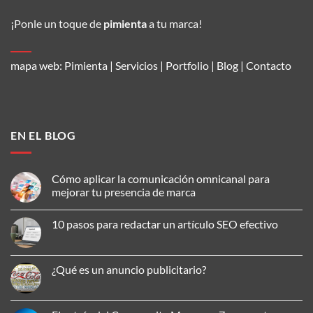
¡Ponle un toque de
pimienta
a tu marca!
mapa web:
Pimienta
|
Servicios
|
Portfolio
|
Blog
|
Contacto
EN EL BLOG
Cómo aplicar la comunicación omnicanal para
mejorar tu presencia de marca
No
hay
10 pasos para redactar un artículo SEO efectivo
comentarios
en
No
Cómo
hay
aplicar
comentarios
la
en
¿Qué es un anuncio publicitario?
comunicación
10
omnicanal
pasos
No
para
para
hay
mejorar
redactar
comentarios
tu
un
en