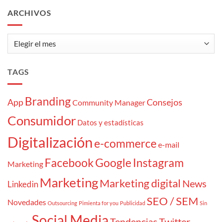
cliente
ARCHIVOS
«atrapaoferta»
Archivos
TAGS
Branding
App
Consejos
Community Manager
Consumidor
Datos y estadísticas
Digitalización
e-commerce
e-mail
Facebook
Google
Instagram
Marketing
Marketing
Marketing digital
News
Linkedin
SEO / SEM
Novedades
Outsourcing
Pimienta for you
Publicidad
Sin
Social Media
Tendencias
Twitter