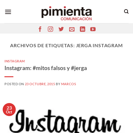
Saltar
al
contenido
ARCHIVOS DE ETIQUETAS:
JERGA INSTAGRAM
INSTAGRAM
Instagram: #mitos falsos y #jerga
POSTED ON
23 OCTUBRE, 2015
BY
MARCOS
23
Oct