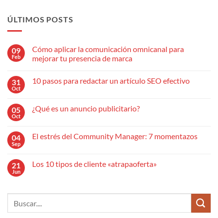
ÚLTIMOS POSTS
Cómo aplicar la comunicación omnicanal para
09
Feb
mejorar tu presencia de marca
No
hay
10 pasos para redactar un artículo SEO efectivo
31
comentarios
en
Oct
No
Cómo
hay
aplicar
comentarios
la
¿Qué es un anuncio publicitario?
05
en
comunicación
10
Oct
omnicanal
No
pasos
para
hay
para
mejorar
comentarios
redactar
El estrés del Community Manager: 7 momentazos
04
en
tu
un
¿Qué
Sep
presencia
No
artículo
es
de
hay
SEO
un
marca
comentarios
efectivo
anuncio
Los 10 tipos de cliente «atrapaoferta»
21
en
publicitario?
El
Jun
No
estrés
hay
del
comentarios
Community
en
Manager:
Los
7
10
momentazos
tipos
de