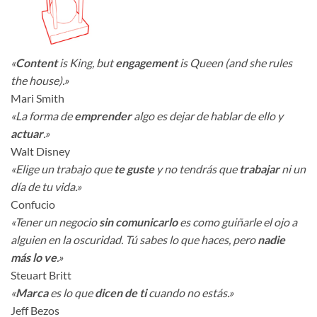
«
Content
is King, but
engagement
is Queen (and she rules
the house).»
Mari Smith
«La forma de
emprender
algo es dejar de hablar de ello y
actuar
.»
Walt Disney
«Elige un trabajo que
te guste
y no tendrás que
trabajar
ni un
día de tu vida.»
Confucio
«Tener un negocio
sin comunicarlo
es como guiñarle el ojo a
alguien en la oscuridad. Tú sabes lo que haces, pero
nadie
más lo ve
.»
Steuart Britt
«
Marca
es lo que
dicen de ti
cuando no estás.»
Jeff Bezos