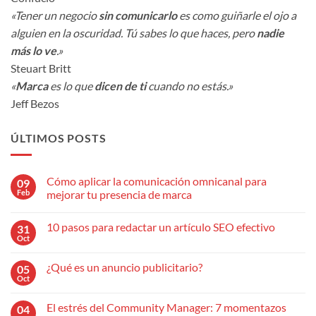
«Tener un negocio
sin comunicarlo
es como guiñarle el ojo a
alguien en la oscuridad. Tú sabes lo que haces, pero
nadie
más lo ve
.»
Steuart Britt
«
Marca
es lo que
dicen de ti
cuando no estás.»
Jeff Bezos
ÚLTIMOS POSTS
Cómo aplicar la comunicación omnicanal para
09
Feb
mejorar tu presencia de marca
No
hay
10 pasos para redactar un artículo SEO efectivo
31
comentarios
en
Oct
No
Cómo
hay
aplicar
comentarios
la
¿Qué es un anuncio publicitario?
05
en
comunicación
10
Oct
omnicanal
No
pasos
para
hay
para
mejorar
comentarios
redactar
El estrés del Community Manager: 7 momentazos
04
en
tu
un