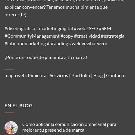
explicar, convencer? Tenemos mucha pimienta que
ofrecer(te)...
#diseñografico #marketingdigital #web #SEO #SEM
#CommunityManagement #copy #creatividad #estrategia
#inboundmarketing #branding #welovewhatwedo
¡Ponle un toque de
pimienta
a tu marca!
mapa web:
Pimienta
|
Servicios
|
Portfolio
|
Blog
|
Contacto
EN EL BLOG
Cómo aplicar la comunicación omnicanal para
mejorar tu presencia de marca