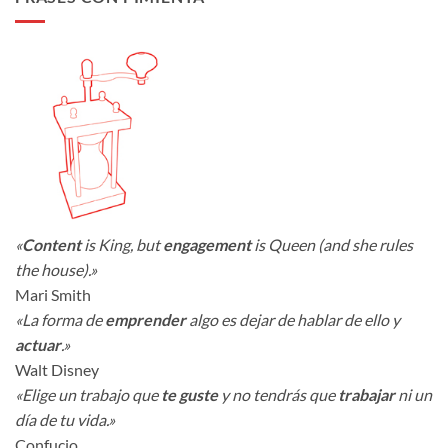
«
Content
is King, but
engagement
is Queen (and she rules
the house).»
Mari Smith
«La forma de
emprender
algo es dejar de hablar de ello y
actuar
.»
Walt Disney
«Elige un trabajo que
te guste
y no tendrás que
trabajar
ni un
día de tu vida.»
Confucio