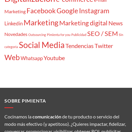
Facebook
Google
Instagram
Marketing
Marketing
Marketing digital
News
Linkedin
SEO / SEM
Novedades
Outsourcing
Pimienta for you
Publicidad
Sin
Social Media
Tendencias
Twitter
categoría
Web
Youtube
Whatsapp
SOBRE PIMIENTA
Cocinamos la
comunicación
de tu producto o servicio del
modo más efectivo (y apetitoso). ¿Quieres impactar, fidelizar,
conversar, promocionar, visibilizar, obtener ROI, publicitar,