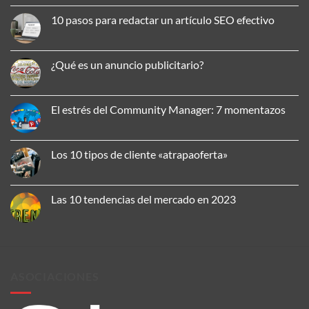
No
hay
10 pasos para redactar un artículo SEO efectivo
comentarios
en
No
Cómo
hay
aplicar
comentarios
la
en
¿Qué es un anuncio publicitario?
comunicación
10
omnicanal
pasos
No
para
para
hay
mejorar
redactar
comentarios
tu
un
en
El estrés del Community Manager: 7 momentazos
presencia
artículo
¿Qué
de
SEO
es
No
marca
efectivo
un
hay
anuncio
comentarios
publicitario?
en
Los 10 tipos de cliente «atrapaoferta»
El
estrés
No
del
hay
Community
comentarios
Manager:
en
Las 10 tendencias del mercado en 2023
7
Los
momentazos
10
No
tipos
hay
de
comentarios
cliente
en
«atrapaoferta»
Las
10
tendencias
ASOCIACIONES
del
mercado
en
2023