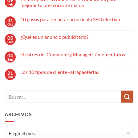
09
Feb
mejorar tu presencia de marca
No
hay
10 pasos para redactar un artículo SEO efectivo
31
comentarios
en
Oct
No
Cómo
hay
aplicar
comentarios
la
¿Qué es un anuncio publicitario?
05
en
comunicación
10
Oct
omnicanal
No
pasos
para
hay
para
mejorar
comentarios
redactar
El estrés del Community Manager: 7 momentazos
04
en
tu
un
¿Qué
Sep
presencia
No
artículo
es
de
hay
SEO
un
marca
comentarios
efectivo
anuncio
Los 10 tipos de cliente «atrapaoferta»
21
en
publicitario?
El
Jun
No
estrés
hay
del
comentarios
Community
en
Manager:
Los
7
10
momentazos
tipos
de
cliente
ARCHIVOS
«atrapaoferta»
Archivos