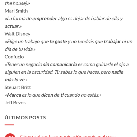
the house).»
Mari Smith
«La forma de
emprender
algo es dejar de hablar de ello y
actuar
.»
Walt Disney
«Elige un trabajo que
te guste
y no tendrás que
trabajar
ni un
día de tu vida.»
Confucio
«Tener un negocio
sin comunicarlo
es como guiñarle el ojo a
alguien en la oscuridad. Tú sabes lo que haces, pero
nadie
más lo ve
.»
Steuart Britt
«
Marca
es lo que
dicen de ti
cuando no estás.»
Jeff Bezos
ÚLTIMOS POSTS
Cómo aplicar la comunicación omnicanal para