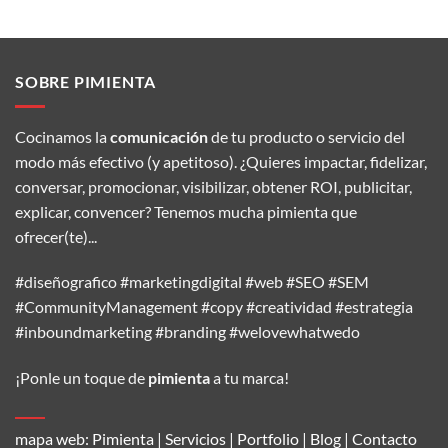
SOBRE PIMIENTA
Cocinamos la
comunicación
de tu producto o servicio del
modo más efectivo (y apetitoso). ¿Quieres impactar, fidelizar,
conversar, promocionar, visibilizar, obtener ROI, publicitar,
explicar, convencer? Tenemos mucha pimienta que
ofrecer(te)...
#diseñografico #marketingdigital #web #SEO #SEM
#CommunityManagement #copy #creatividad #estrategia
#inboundmarketing #branding #welovewhatwedo
¡Ponle un toque de
pimienta
a tu marca!
mapa web:
Pimienta
|
Servicios
|
Portfolio
|
Blog
|
Contacto