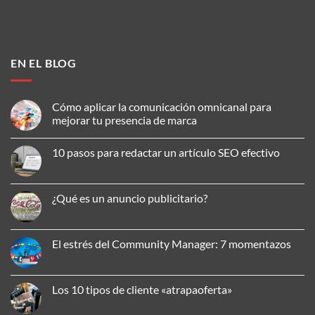
EN EL BLOG
Cómo aplicar la comunicación omnicanal para
mejorar tu presencia de marca
No
hay
10 pasos para redactar un artículo SEO efectivo
comentarios
en
No
Cómo
hay
aplicar
comentarios
la
en
¿Qué es un anuncio publicitario?
comunicación
10
omnicanal
pasos
No
para
para
hay
mejorar
redactar
comentarios
tu
un
en
El estrés del Community Manager: 7 momentazos
presencia
artículo
¿Qué
de
SEO
es
No
marca
efectivo
un
hay
anuncio
comentarios
publicitario?
en
Los 10 tipos de cliente «atrapaoferta»
El
estrés
No
del
hay