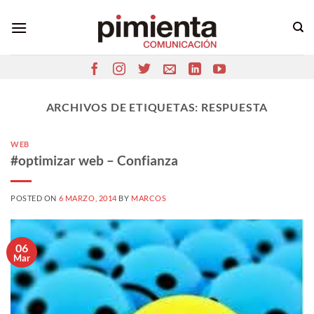
Saltar
al
contenido
ARCHIVOS DE ETIQUETAS:
RESPUESTA
WEB
#optimizar web – Confianza
POSTED ON
6 MARZO, 2014
BY
MARCOS
06
Mar