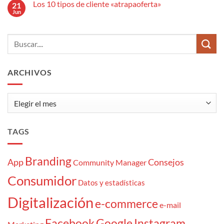
anuncio
Los 10 tipos de cliente «atrapaoferta»
21
en
publicitario?
El
Jun
No
estrés
hay
del
comentarios
Community
en
Manager:
Los
7
10
momentazos
tipos
de
cliente
ARCHIVOS
«atrapaoferta»
Archivos
TAGS
Branding
App
Consejos
Community Manager
Consumidor
Datos y estadísticas
Digitalización
e-commerce
e-mail
Facebook
Google
Instagram