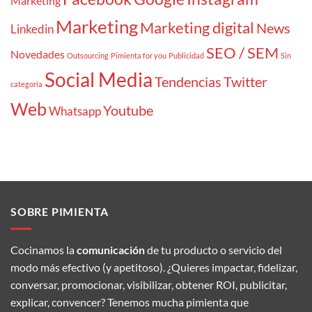
Marketing
Marketing
Marketing digital
News
Linkedin
SEO / SEM
Novedades
Outsourcing
Pimienta for you
Publicidad
Sin
Social Media
Tendencias
Twitter
categoría
Web
Youtube
Whatsapp
SOBRE PIMIENTA
Cocinamos la
comunicación
de tu producto o servicio del
modo más efectivo (y apetitoso). ¿Quieres impactar, fidelizar,
conversar, promocionar, visibilizar, obtener ROI, publicitar,
explicar, convencer? Tenemos mucha pimienta que