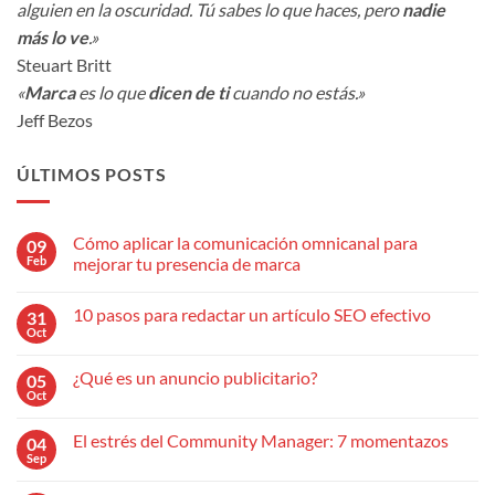
alguien en la oscuridad. Tú sabes lo que haces, pero
nadie
más lo ve
.»
Steuart Britt
«
Marca
es lo que
dicen de ti
cuando no estás.»
Jeff Bezos
ÚLTIMOS POSTS
Cómo aplicar la comunicación omnicanal para
09
Feb
mejorar tu presencia de marca
No
hay
10 pasos para redactar un artículo SEO efectivo
31
comentarios
en
Oct
No
Cómo
hay
aplicar
comentarios
la
¿Qué es un anuncio publicitario?
05
en
comunicación
10
Oct
omnicanal
No
pasos
para
hay
para
mejorar
comentarios
redactar
El estrés del Community Manager: 7 momentazos
04
en
tu
un
¿Qué
Sep
presencia
No
artículo
es
de
hay
SEO
un
marca
comentarios
efectivo