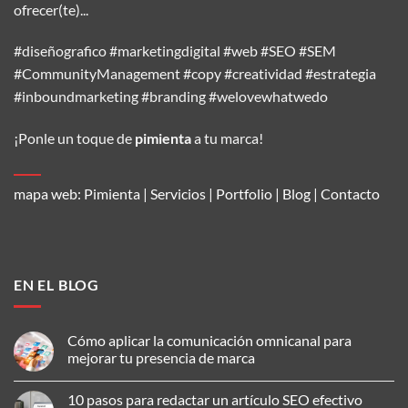
ofrecer(te)...
#diseñografico #marketingdigital #web #SEO #SEM
#CommunityManagement #copy #creatividad #estrategia
#inboundmarketing #branding #welovewhatwedo
¡Ponle un toque de
pimienta
a tu marca!
mapa web:
Pimienta
|
Servicios
|
Portfolio
|
Blog
|
Contacto
EN EL BLOG
Cómo aplicar la comunicación omnicanal para
mejorar tu presencia de marca
No
hay
10 pasos para redactar un artículo SEO efectivo
comentarios