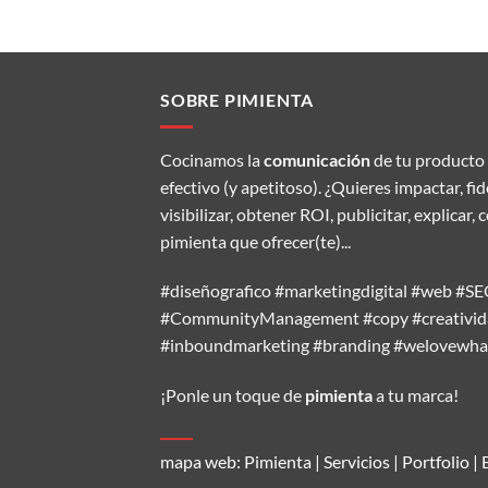
SOBRE PIMIENTA
Cocinamos la
comunicación
de tu producto 
efectivo (y apetitoso). ¿Quieres impactar, fi
visibilizar, obtener ROI, publicitar, explic
pimienta que ofrecer(te)...
#diseñografico #marketingdigital #web #
#CommunityManagement #copy #creativida
#inboundmarketing #branding #welovewh
¡Ponle un toque de
pimienta
a tu marca!
mapa web:
Pimienta
|
Servicios
|
Portfolio
|