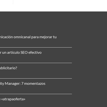
nicación omnicanal para mejorar tu
r un artículo SEO efectivo
blicitario?
nity Manager: 7 momentazos
e «atrapaoferta»