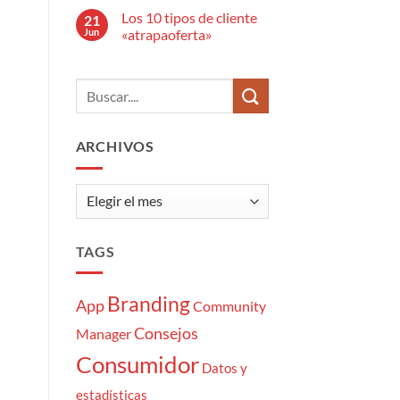
anuncio
hay
publicitario?
Los 10 tipos de cliente
21
comentarios
en
Jun
«atrapaoferta»
El
estrés
No
del
hay
Community
comentarios
Manager:
en
7
Los
momentazos
10
tipos
de
ARCHIVOS
cliente
«atrapaoferta»
Archivos
TAGS
Branding
App
Community
Consejos
Manager
Consumidor
Datos y
estadísticas