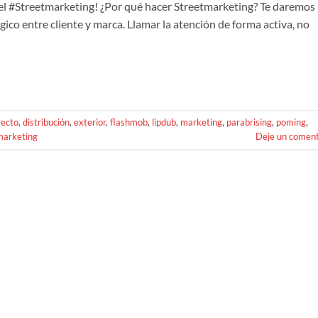
l #Streetmarketing! ¿Por qué hacer Streetmarketing? Te daremos
gico entre cliente y marca. Llamar la atención de forma activa, no
recto
,
distribución
,
exterior
,
flashmob
,
lipdub
,
marketing
,
parabrising
,
poming
,
marketing
Deje un coment