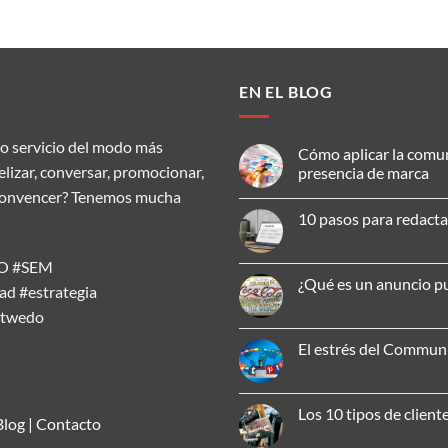
EN EL BLOG
o servicio del modo más
Cómo aplicar la comu
delizar, conversar, promocionar,
presencia de marca
ar, convencer? Tenemos mucha
No
hay
10 pasos para redacta
comentarios
en
No
Cómo
hay
aplicar
SEO #SEM
comentarios
la
en
¿Qué es un anuncio pu
comunicación
d #estrategia
10
omnicanal
pasos
No
para
atwedo
para
hay
mejorar
redactar
comentarios
tu
un
en
El estrés del Commu
presencia
artículo
¿Qué
de
SEO
es
No
marca
efectivo
un
hay
anuncio
comentarios
publicitario?
en
Los 10 tipos de client
El
Blog
|
Contacto
estrés
No
del
hay