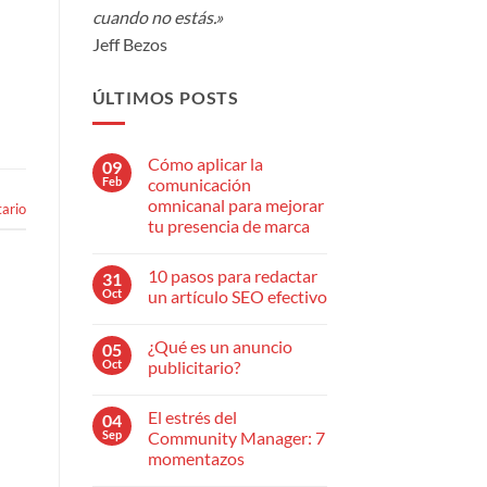
cuando no estás.»
Jeff Bezos
ÚLTIMOS POSTS
Cómo aplicar la
09
Feb
comunicación
omnicanal para mejorar
ario
tu presencia de marca
No
hay
10 pasos para redactar
31
comentarios
en
Oct
un artículo SEO efectivo
Cómo
aplicar
No
la
hay
¿Qué es un anuncio
05
comunicación
comentarios
omnicanal
en
Oct
publicitario?
para
10
mejorar
pasos
No
tu
para
hay
El estrés del
04
presencia
redactar
comentarios
de
un
en
Sep
Community Manager: 7
marca
artículo
¿Qué
momentazos
SEO
es
efectivo
un
No