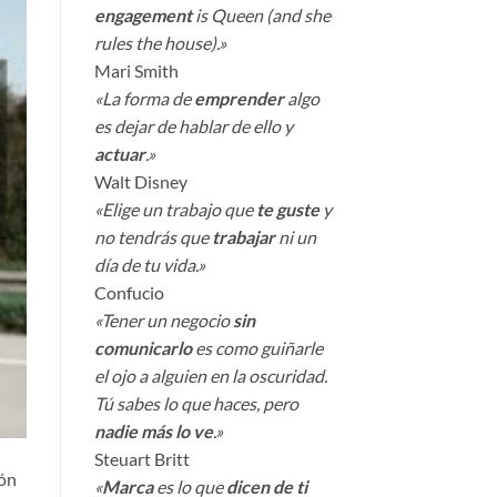
engagement
is Queen (and she
rules the house).»
Mari Smith
«La forma de
emprender
algo
es dejar de hablar de ello y
actuar
.»
Walt Disney
«Elige un trabajo que
te guste
y
no tendrás que
trabajar
ni un
día de tu vida.»
Confucio
«Tener un negocio
sin
comunicarlo
es como guiñarle
el ojo a alguien en la oscuridad.
Tú sabes lo que haces, pero
nadie más lo ve
.»
Steuart Britt
ión
«
Marca
es lo que
dicen de ti