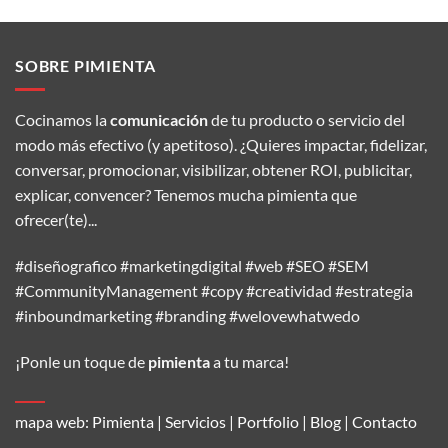
SOBRE PIMIENTA
Cocinamos la
comunicación
de tu producto o servicio del
modo más efectivo (y apetitoso). ¿Quieres impactar, fidelizar,
conversar, promocionar, visibilizar, obtener ROI, publicitar,
explicar, convencer? Tenemos mucha pimienta que
ofrecer(te)...
#diseñografico #marketingdigital #web #SEO #SEM
#CommunityManagement #copy #creatividad #estrategia
#inboundmarketing #branding #welovewhatwedo
¡Ponle un toque de
pimienta
a tu marca!
mapa web:
Pimienta
|
Servicios
|
Portfolio
|
Blog
|
Contacto