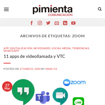
Saltar
al
contenido
ARCHIVOS DE ETIQUETAS:
ZOOM
APP
,
DIGITALIZACIÓN
,
NOVEDADES
,
SOCIAL MEDIA
,
TENDENCIAS
,
WHATSAPP
11 apps de videollamada y VTC
POSTED ON
27 MARZO, 2020
BY
MARCOS
27
Mar