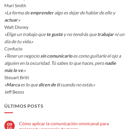
Mari Smith
«La forma de
emprender
algo es dejar de hablar de ello y
actuar
.»
Walt Disney
«Elige un trabajo que
te guste
y no tendrás que
trabajar
ni un
día de tu vida.»
Confucio
«Tener un negocio
sin comunicarlo
es como guiñarle el ojo a
alguien en la oscuridad. Tú sabes lo que haces, pero
nadie
más lo ve
.»
Steuart Britt
«
Marca
es lo que
dicen de ti
cuando no estás.»
Jeff Bezos
ÚLTIMOS POSTS
Cómo aplicar la comunicación omnicanal para
09
Feb
mejorar tu presencia de marca