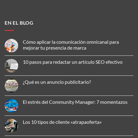
EN EL BLOG
Cómo aplicar la comunicación omnicanal para
mejorar tu presencia de marca
No
hay
10 pasos para redactar un artículo SEO efectivo
comentarios
en
No
Cómo
hay
aplicar
comentarios
la
en
¿Qué es un anuncio publicitario?
comunicación
10
omnicanal
pasos
No
para
para
hay
mejorar
redactar
comentarios
tu
un
en
El estrés del Community Manager: 7 momentazos
presencia
artículo
¿Qué
de
SEO
es
No
marca
efectivo
un
hay
anuncio
comentarios
publicitario?
en
Los 10 tipos de cliente «atrapaoferta»
El
estrés
No
del
hay
Community
comentarios