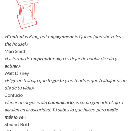
«
Content
is King, but
engagement
is Queen (and she rules
the house).»
Mari Smith
«La forma de
emprender
algo es dejar de hablar de ello y
actuar
.»
Walt Disney
«Elige un trabajo que
te guste
y no tendrás que
trabajar
ni un
día de tu vida.»
Confucio
«Tener un negocio
sin comunicarlo
es como guiñarle el ojo a
alguien en la oscuridad. Tú sabes lo que haces, pero
nadie
más lo ve
.»
Steuart Britt