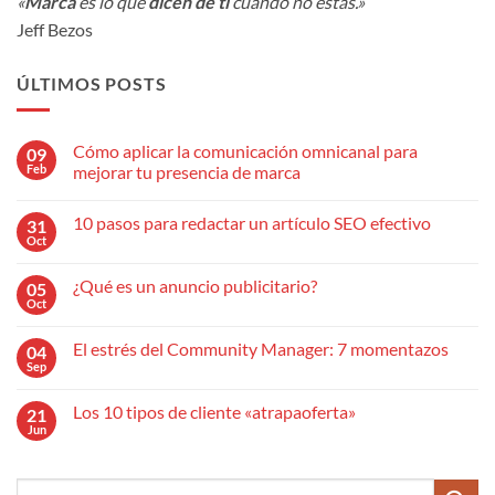
«
Marca
es lo que
dicen de ti
cuando no estás.»
Jeff Bezos
ÚLTIMOS POSTS
Cómo aplicar la comunicación omnicanal para
09
Feb
mejorar tu presencia de marca
No
hay
10 pasos para redactar un artículo SEO efectivo
31
comentarios
en
Oct
No
Cómo
hay
aplicar
comentarios
la
¿Qué es un anuncio publicitario?
05
en
comunicación
10
Oct
omnicanal
No
pasos
para
hay
para
mejorar
comentarios
redactar
El estrés del Community Manager: 7 momentazos
04
en
tu
un
¿Qué
Sep
presencia
No
artículo
es
de
hay
SEO
un
marca
comentarios
efectivo
anuncio
Los 10 tipos de cliente «atrapaoferta»
21
en
publicitario?
El
Jun
No
estrés
hay
del
comentarios
Community
en
Manager:
Los