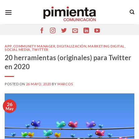
Saltar
al
contenido
APP
,
COMMUNITY MANAGER
,
DIGITALIZACIÓN
,
MARKETING DIGITAL
,
SOCIAL MEDIA
,
TWITTER
20 herramientas (originales) para Twitter
en 2020
POSTED ON
26 MAYO, 2020
BY
MARCOS
26
May