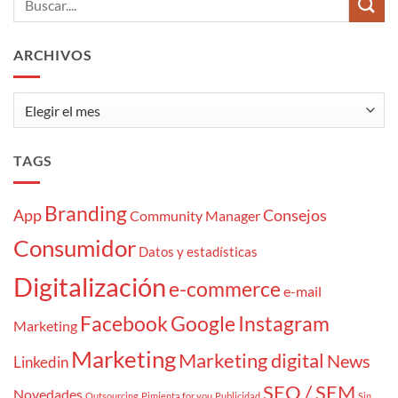
7
10
momentazos
tipos
de
cliente
ARCHIVOS
«atrapaoferta»
Archivos
TAGS
Branding
App
Consejos
Community Manager
Consumidor
Datos y estadísticas
Digitalización
e-commerce
e-mail
Facebook
Google
Instagram
Marketing
Marketing
Marketing digital
News
Linkedin
SEO / SEM
Novedades
Outsourcing
Pimienta for you
Publicidad
Sin