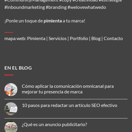
#inboundmarketing #branding #welovewhatwedo
¡Ponle un toque de
pimienta
a tu marca!
mapa web:
Pimienta
|
Servicios
|
Portfolio
|
Blog
|
Contacto
EN EL BLOG
Cómo aplicar la comunicación omnicanal para
mejorar tu presencia de marca
No
hay
10 pasos para redactar un artículo SEO efectivo
comentarios
en
No
Cómo
hay
aplicar
comentarios
la
en
¿Qué es un anuncio publicitario?
comunicación
10
omnicanal
pasos
No
para