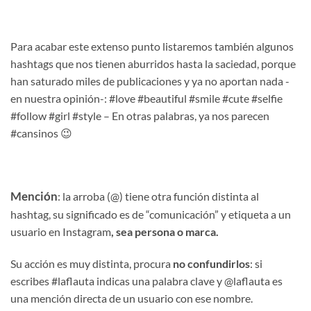
Para acabar este extenso punto listaremos también algunos
hashtags que nos tienen aburridos hasta la saciedad, porque
han saturado miles de publicaciones y ya no aportan nada -
en nuestra opinión-: #love #beautiful #smile #cute #selfie
#follow #girl #style – En otras palabras, ya nos parecen
#cansinos 😉
Mención
: la arroba (@) tiene otra función distinta al
hashtag, su significado es de “comunicación” y etiqueta a un
usuario en Instagram
, sea persona o marca.
Su acción es muy distinta, procura
no confundirlos
: si
escribes #laflauta indicas una palabra clave y @laflauta es
una mención directa de un usuario con ese nombre.