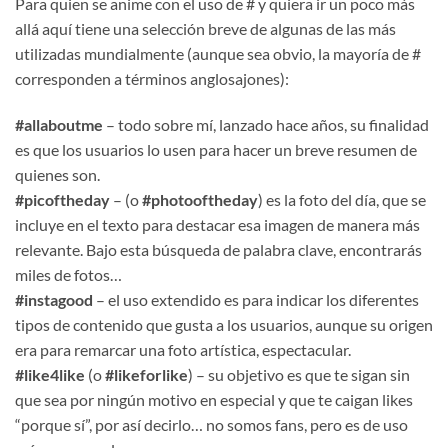
Para quien se anime con el uso de # y quiera ir un poco más
allá aquí tiene una selección breve de algunas de las más
utilizadas mundialmente (aunque sea obvio, la mayoría de #
corresponden a términos anglosajones):
#allaboutme
– todo sobre mí, lanzado hace años, su finalidad
es que los usuarios lo usen para hacer un breve resumen de
quienes son.
#picoftheday
– (o
#photooftheday
) es la foto del día, que se
incluye en el texto para destacar esa imagen de manera más
relevante. Bajo esta búsqueda de palabra clave, encontrarás
miles de fotos…
#instagood
– el uso extendido es para indicar los diferentes
tipos de contenido que gusta a los usuarios, aunque su origen
era para remarcar una foto artística, espectacular.
#like4like
(o
#likeforlike
) – su objetivo es que te sigan sin
que sea por ningún motivo en especial y que te caigan likes
“porque sí”, por así decirlo… no somos fans, pero es de uso