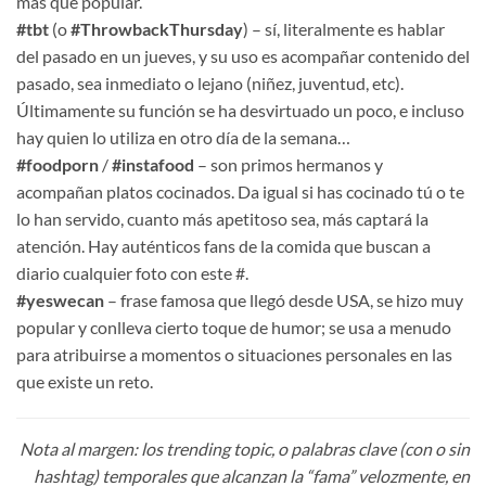
más que popular.
#tbt
(o
#ThrowbackThursday
) – sí, literalmente es hablar
del pasado en un jueves, y su uso es acompañar contenido del
pasado, sea inmediato o lejano (niñez, juventud, etc).
Últimamente su función se ha desvirtuado un poco, e incluso
hay quien lo utiliza en otro día de la semana…
#foodporn
/
#instafood
– son primos hermanos y
acompañan platos cocinados. Da igual si has cocinado tú o te
lo han servido, cuanto más apetitoso sea, más captará la
atención. Hay auténticos fans de la comida que buscan a
diario cualquier foto con este #.
#yeswecan
– frase famosa que llegó desde USA, se hizo muy
popular y conlleva cierto toque de humor; se usa a menudo
para atribuirse a momentos o situaciones personales en las
que existe un reto.
Nota al margen: los trending topic, o palabras clave (con o sin
hashtag) temporales que alcanzan la “fama” velozmente, en