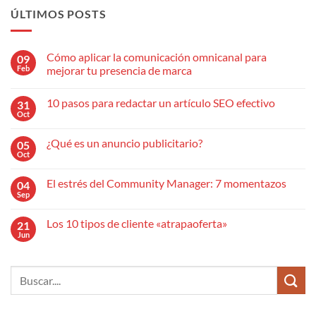
ÚLTIMOS POSTS
Cómo aplicar la comunicación omnicanal para
09
Feb
mejorar tu presencia de marca
No
hay
10 pasos para redactar un artículo SEO efectivo
31
comentarios
en
Oct
No
Cómo
hay
aplicar
comentarios
la
¿Qué es un anuncio publicitario?
05
en
comunicación
10
Oct
omnicanal
No
pasos
para
hay
para
mejorar
comentarios
redactar
El estrés del Community Manager: 7 momentazos
04
en
tu
un
¿Qué
Sep
presencia
No
artículo
es
de
hay
SEO
un
marca
comentarios
efectivo
anuncio
Los 10 tipos de cliente «atrapaoferta»
21
en
publicitario?
El
Jun
No
estrés
hay
del
comentarios
Community
en
Manager:
Los
7
10
momentazos
tipos
de
cliente