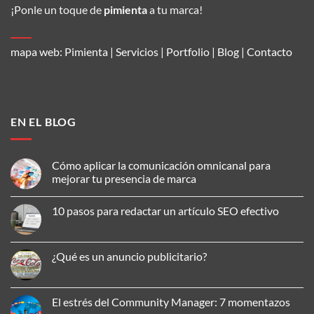
¡Ponle un toque de
pimienta
a tu marca!
mapa web:
Pimienta
|
Servicios
|
Portfolio
|
Blog
|
Contacto
EN EL BLOG
Cómo aplicar la comunicación omnicanal para
mejorar tu presencia de marca
No
hay
10 pasos para redactar un artículo SEO efectivo
comentarios
en
No
Cómo
hay
aplicar
comentarios
la
en
¿Qué es un anuncio publicitario?
comunicación
10
omnicanal
pasos
No
para
para
hay
mejorar
redactar
comentarios
tu
un
en
El estrés del Community Manager: 7 momentazos
presencia
artículo
¿Qué
de