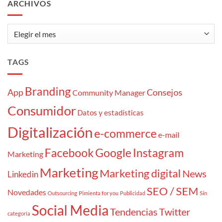
ARCHIVOS
«atrapaoferta»
Archivos
TAGS
Branding
App
Consejos
Community Manager
Consumidor
Datos y estadísticas
Digitalización
e-commerce
e-mail
Facebook
Google
Instagram
Marketing
Marketing
Marketing digital
News
Linkedin
SEO / SEM
Novedades
Outsourcing
Pimienta for you
Publicidad
Sin
Social Media
Tendencias
Twitter
categoría