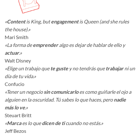
«
Content
is King, but
engagement
is Queen (and she rules
the house).»
Mari Smith
«La forma de
emprender
algo es dejar de hablar de ello y
actuar
.»
Walt Disney
«Elige un trabajo que
te guste
y no tendrás que
trabajar
ni un
día de tu vida.»
Confucio
«Tener un negocio
sin comunicarlo
es como guiñarle el ojo a
alguien en la oscuridad. Tú sabes lo que haces, pero
nadie
más lo ve
.»
Steuart Britt
«
Marca
es lo que
dicen de ti
cuando no estás.»
Jeff Bezos