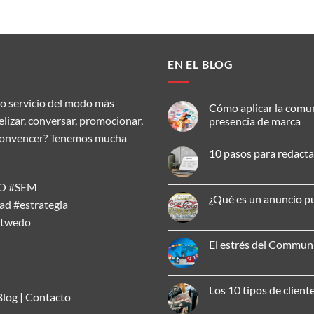
EN EL BLOG
o servicio del modo más
Cómo aplicar la comu
delizar, conversar, promocionar,
presencia de marca
ar, convencer? Tenemos mucha
No
hay
10 pasos para redacta
comentarios
en
No
Cómo
hay
aplicar
SEO #SEM
comentarios
la
en
¿Qué es un anuncio pu
comunicación
d #estrategia
10
omnicanal
pasos
No
para
atwedo
para
hay
mejorar
redactar
comentarios
tu
un
en
El estrés del Commu
presencia
artículo
¿Qué
de
SEO
es
No
marca
efectivo
un
hay
anuncio
comentarios
publicitario?
en
Los 10 tipos de client
El
Blog
|
Contacto
estrés
No
del
hay