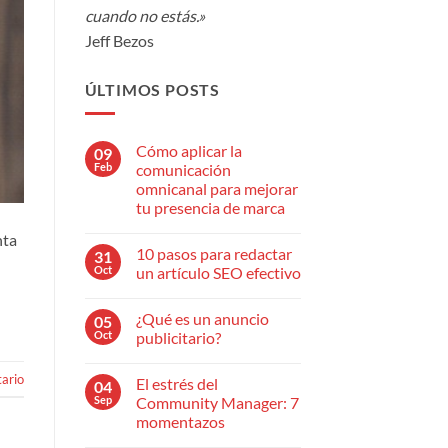
cuando no estás.»
Jeff Bezos
ÚLTIMOS POSTS
Cómo aplicar la
09
Feb
comunicación
omnicanal para mejorar
tu presencia de marca
No
nta
hay
10 pasos para redactar
31
comentarios
en
Oct
un artículo SEO efectivo
Cómo
aplicar
No
la
hay
¿Qué es un anuncio
05
comunicación
comentarios
omnicanal
en
Oct
publicitario?
para
10
mejorar
pasos
No
tu
para
hay
ario
El estrés del
04
presencia
redactar
comentarios
de
un
en
Sep
Community Manager: 7
marca
artículo
¿Qué
momentazos
SEO
es
efectivo
un
No