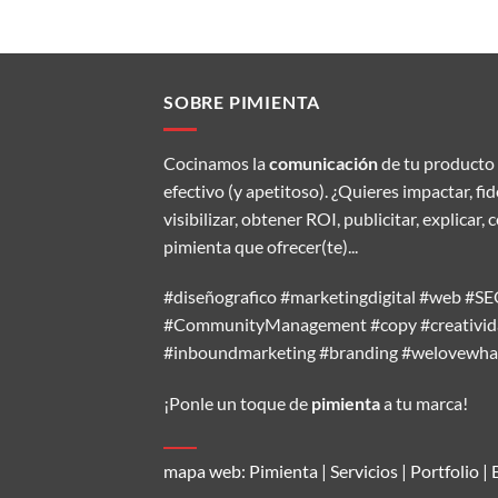
SOBRE PIMIENTA
Cocinamos la
comunicación
de tu producto 
efectivo (y apetitoso). ¿Quieres impactar, fi
visibilizar, obtener ROI, publicitar, explic
pimienta que ofrecer(te)...
#diseñografico #marketingdigital #web #
#CommunityManagement #copy #creativida
#inboundmarketing #branding #welovewh
¡Ponle un toque de
pimienta
a tu marca!
mapa web:
Pimienta
|
Servicios
|
Portfolio
|