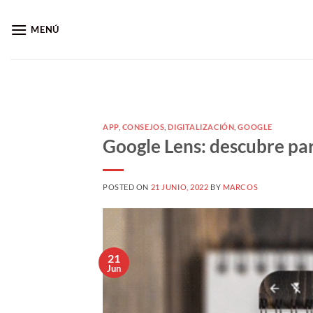
Saltar
al
MENÚ
contenido
APP
,
CONSEJOS
,
DIGITALIZACIÓN
,
GOOGLE
Google Lens: descubre par
POSTED ON
21 JUNIO, 2022
BY
MARCOS
21
Jun