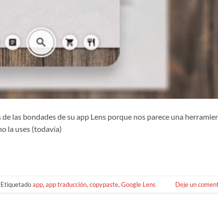
de las bondades de su app Lens porque nos parece una herramie
o la uses (todavía)
Etiquetado
app
,
app traducción
,
copypaste
,
Google Lens
Deje un coment