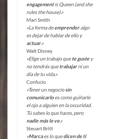
engagement
is Queen (and she
rules the house).»
Mari Smith
«La forma de
emprender
algo
es dejar de hablar de ello y
actuar
.»
Walt Disney
«Elige un trabajo que
te guste
y
no tendrás que
trabajar
ni un
día de tu vida.»
Confucio
«Tener un negocio
sin
comunicarlo
es como guiñarle
el ojo a alguien en la oscuridad.
Tú sabes lo que haces, pero
nadie más lo ve
.»
Steuart Britt
«
Marca
es lo que
dicen de ti