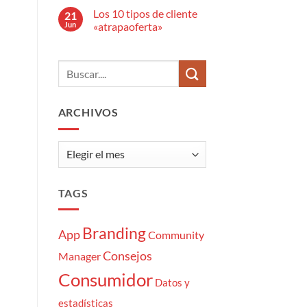
anuncio
hay
publicitario?
Los 10 tipos de cliente
21
comentarios
en
Jun
«atrapaoferta»
El
estrés
No
del
hay
Community
comentarios
Manager:
en
7
Los
momentazos
10
tipos
de
ARCHIVOS
cliente
«atrapaoferta»
Archivos
TAGS
Branding
App
Community
Consejos
Manager
Consumidor
Datos y
estadísticas