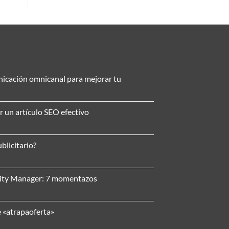
nicación omnicanal para mejorar tu
r un artículo SEO efectivo
blicitario?
nity Manager: 7 momentazos
e «atrapaoferta»