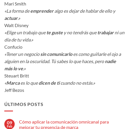
Mari Smith
«La forma de
emprender
algo es dejar de hablar de ello y
actuar
.»
Walt Disney
«Elige un trabajo que
te guste
y no tendrás que
trabajar
ni un
día de tu vida.»
Confucio
«Tener un negocio
sin comunicarlo
es como guiñarle el ojo a
alguien en la oscuridad. Tú sabes lo que haces, pero
nadie
más lo ve
.»
Steuart Britt
«
Marca
es lo que
dicen de ti
cuando no estás.»
Jeff Bezos
ÚLTIMOS POSTS
Cómo aplicar la comunicación omnicanal para
09
Feb
mejorar tu presencia de marca