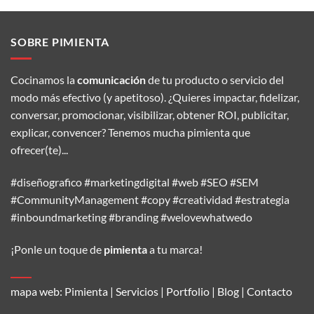
SOBRE PIMIENTA
Cocinamos la
comunicación
de tu producto o servicio del
modo más efectivo (y apetitoso). ¿Quieres impactar, fidelizar,
conversar, promocionar, visibilizar, obtener ROI, publicitar,
explicar, convencer? Tenemos mucha pimienta que
ofrecer(te)...
#diseñografico #marketingdigital #web #SEO #SEM
#CommunityManagement #copy #creatividad #estrategia
#inboundmarketing #branding #welovewhatwedo
¡Ponle un toque de
pimienta
a tu marca!
mapa web:
Pimienta
|
Servicios
|
Portfolio
|
Blog
|
Contacto