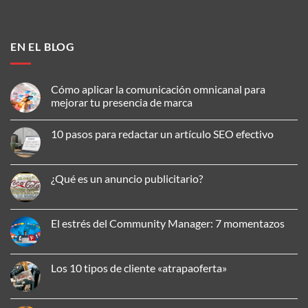
EN EL BLOG
Cómo aplicar la comunicación omnicanal para
mejorar tu presencia de marca
No
hay
10 pasos para redactar un artículo SEO efectivo
comentarios
en
No
Cómo
hay
aplicar
comentarios
la
en
¿Qué es un anuncio publicitario?
comunicación
10
omnicanal
pasos
No
para
para
hay
mejorar
redactar
comentarios
tu
un
en
El estrés del Community Manager: 7 momentazos
presencia
artículo
¿Qué
de
SEO
es
No
marca
efectivo
un
hay
anuncio
comentarios
publicitario?
en
Los 10 tipos de cliente «atrapaoferta»
El
estrés
No
del
hay
Community
comentarios