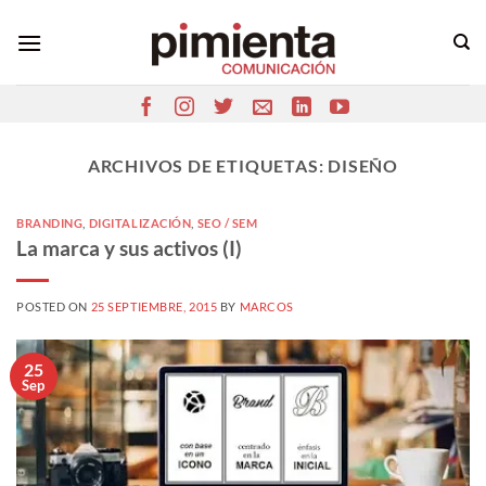
Saltar
al
contenido
ARCHIVOS DE ETIQUETAS:
DISEÑO
BRANDING
,
DIGITALIZACIÓN
,
SEO / SEM
La marca y sus activos (I)
POSTED ON
25 SEPTIEMBRE, 2015
BY
MARCOS
25
Sep