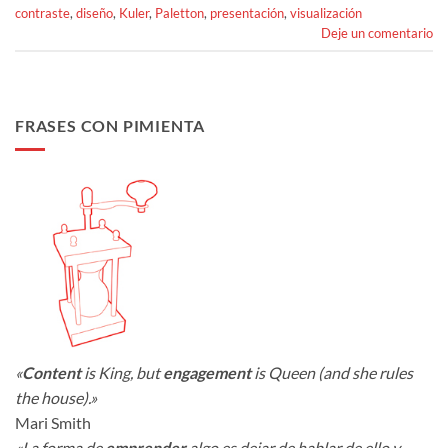
contraste
,
diseño
,
Kuler
,
Paletton
,
presentación
,
visualización
Deje un comentario
FRASES CON PIMIENTA
«
Content
is King, but
engagement
is Queen (and she rules
the house).»
Mari Smith
«La forma de
emprender
algo es dejar de hablar de ello y