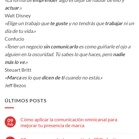
actuar
.»
Walt Disney
«Elige un trabajo que
te guste
y no tendrás que
trabajar
ni un
día de tu vida.»
Confucio
«Tener un negocio
sin comunicarlo
es como guiñarle el ojo a
alguien en la oscuridad. Tú sabes lo que haces, pero
nadie
más lo ve
.»
Steuart Britt
«
Marca
es lo que
dicen de ti
cuando no estás.»
Jeff Bezos
ÚLTIMOS POSTS
Cómo aplicar la comunicación omnicanal para
09
Feb
mejorar tu presencia de marca
No
hay