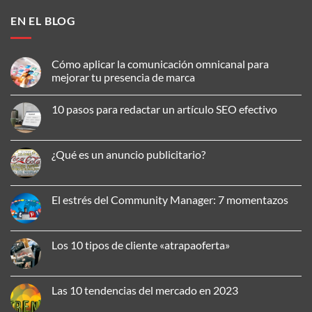
EN EL BLOG
Cómo aplicar la comunicación omnicanal para
mejorar tu presencia de marca
No
hay
10 pasos para redactar un artículo SEO efectivo
comentarios
en
No
Cómo
hay
aplicar
comentarios
la
en
¿Qué es un anuncio publicitario?
comunicación
10
omnicanal
pasos
No
para
para
hay
mejorar
redactar
comentarios
tu
un
en
El estrés del Community Manager: 7 momentazos
presencia
artículo
¿Qué
de
SEO
es
No
marca
efectivo
un
hay
anuncio
comentarios
publicitario?
en
Los 10 tipos de cliente «atrapaoferta»
El
estrés
No
del
hay
Community
comentarios
Manager:
en
Las 10 tendencias del mercado en 2023
7
Los
momentazos
10
No