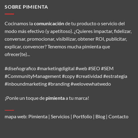
SOBRE PIMIENTA
Cocinamos la
comunicación
de tu producto o servicio del
modo más efectivo (y apetitoso). ¿Quieres impactar, fidelizar,
conversar, promocionar, visibilizar, obtener ROI, publicitar,
explicar, convencer? Tenemos mucha pimienta que
ofrecer(te)...
#diseñografico #marketingdigital #web #SEO #SEM
#CommunityManagement #copy #creatividad #estrategia
#inboundmarketing #branding #welovewhatwedo
¡Ponle un toque de
pimienta
a tu marca!
mapa web:
Pimienta
|
Servicios
|
Portfolio
|
Blog
|
Contacto