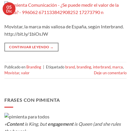
05
Dic
Movistar, la marca más valiosa de España, según Interbrand.
http://bit.ly/1biOsJW
CONTINUAR LEYENDO
→
Publicado en
Branding
|
Etiquetado
brand
,
branding
,
interbrand
,
marca
,
Movistar
,
valor
Deje un comentario
FRASES CON PIMIENTA
«
Content
is King, but
engagement
is Queen (and she rules