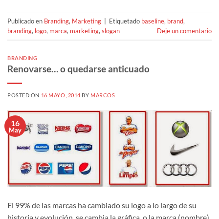
Publicado en
Branding
,
Marketing
|
Etiquetado
baseline
,
brand
,
branding
,
logo
,
marca
,
marketing
,
slogan
Deje un comentario
BRANDING
Renovarse… o quedarse anticuado
POSTED ON
16 MAYO, 2014
BY
MARCOS
16
May
El 99% de las marcas ha cambiado su logo a lo largo de su
historia y evolución, se cambia la gráfica, o la marca (nombre),