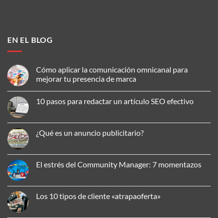
EN EL BLOG
Cómo aplicar la comunicación omnicanal para
mejorar tu presencia de marca
No
hay
10 pasos para redactar un artículo SEO efectivo
comentarios
en
No
Cómo
hay
aplicar
comentarios
la
en
¿Qué es un anuncio publicitario?
comunicación
10
omnicanal
pasos
No
para
para
hay
mejorar
redactar
comentarios
tu
un
en
El estrés del Community Manager: 7 momentazos
presencia
artículo
¿Qué
de
SEO
es
No
marca
efectivo
un
hay
anuncio
comentarios
publicitario?
en
Los 10 tipos de cliente «atrapaoferta»
El
estrés
No
del
hay