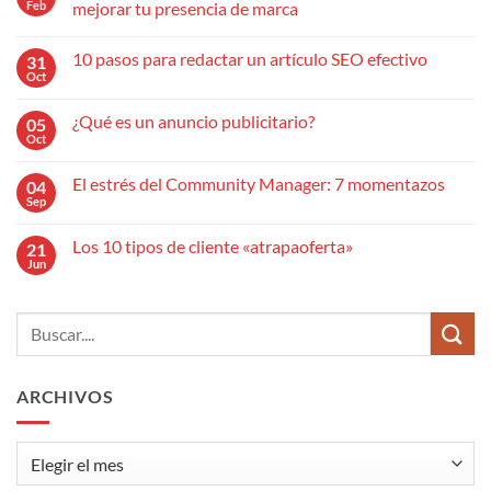
Feb
mejorar tu presencia de marca
No
hay
10 pasos para redactar un artículo SEO efectivo
31
comentarios
en
Oct
No
Cómo
hay
aplicar
comentarios
la
¿Qué es un anuncio publicitario?
05
en
comunicación
10
Oct
omnicanal
No
pasos
para
hay
para
mejorar
comentarios
redactar
El estrés del Community Manager: 7 momentazos
04
en
tu
un
¿Qué
Sep
presencia
No
artículo
es
de
hay
SEO
un
marca
comentarios
efectivo
anuncio
Los 10 tipos de cliente «atrapaoferta»
21
en
publicitario?
El
Jun
No
estrés
hay
del
comentarios
Community
en
Manager:
Los
7
10
momentazos
tipos
de
cliente
ARCHIVOS
«atrapaoferta»
Archivos