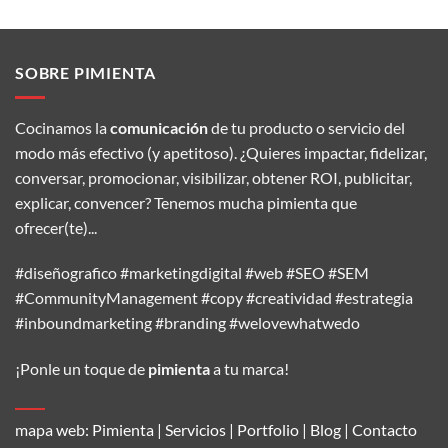
SOBRE PIMIENTA
Cocinamos la
comunicación
de tu producto o servicio del
modo más efectivo (y apetitoso). ¿Quieres impactar, fidelizar,
conversar, promocionar, visibilizar, obtener ROI, publicitar,
explicar, convencer? Tenemos mucha pimienta que
ofrecer(te)...
#diseñografico #marketingdigital #web #SEO #SEM
#CommunityManagement #copy #creatividad #estrategia
#inboundmarketing #branding #welovewhatwedo
¡Ponle un toque de
pimienta
a tu marca!
mapa web:
Pimienta
|
Servicios
|
Portfolio
|
Blog
|
Contacto