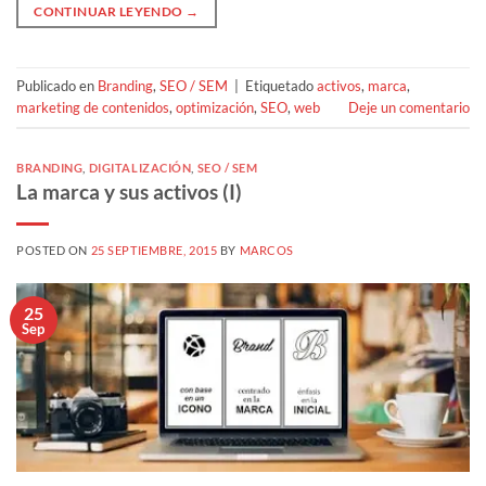
CONTINUAR LEYENDO
→
Publicado en
Branding
,
SEO / SEM
|
Etiquetado
activos
,
marca
,
marketing de contenidos
,
optimización
,
SEO
,
web
Deje un comentario
BRANDING
,
DIGITALIZACIÓN
,
SEO / SEM
La marca y sus activos (I)
POSTED ON
25 SEPTIEMBRE, 2015
BY
MARCOS
25
Sep