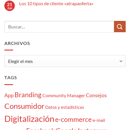
comentarios
efectivo
anuncio
Los 10 tipos de cliente «atrapaoferta»
21
en
publicitario?
El
Jun
No
estrés
hay
del
comentarios
Community
en
Manager:
Los
7
10
momentazos
tipos
de
cliente
ARCHIVOS
«atrapaoferta»
Archivos
TAGS
Branding
App
Consejos
Community Manager
Consumidor
Datos y estadísticas
Digitalización
e-commerce
e-mail