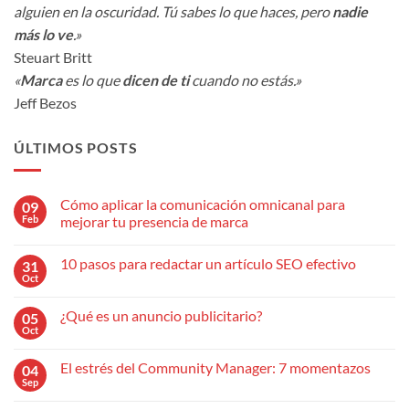
alguien en la oscuridad. Tú sabes lo que haces, pero
nadie
más lo ve
.»
Steuart Britt
«
Marca
es lo que
dicen de ti
cuando no estás.»
Jeff Bezos
ÚLTIMOS POSTS
Cómo aplicar la comunicación omnicanal para
09
Feb
mejorar tu presencia de marca
No
hay
10 pasos para redactar un artículo SEO efectivo
31
comentarios
en
Oct
No
Cómo
hay
aplicar
comentarios
la
¿Qué es un anuncio publicitario?
05
en
comunicación
10
Oct
omnicanal
No
pasos
para
hay
para
mejorar
comentarios
redactar
El estrés del Community Manager: 7 momentazos
04
en
tu
un
¿Qué
Sep
presencia
No
artículo
es
de
hay
SEO
un
marca