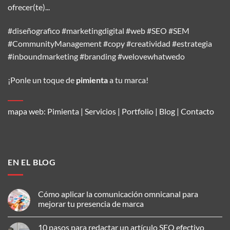
ofrecer(te)...
#diseñografico #marketingdigital #web #SEO #SEM
#CommunityManagement #copy #creatividad #estrategia
#inboundmarketing #branding #welovewhatwedo
¡Ponle un toque de
pimienta
a tu marca!
mapa web:
Pimienta
|
Servicios
|
Portfolio
|
Blog
|
Contacto
EN EL BLOG
Cómo aplicar la comunicación omnicanal para
mejorar tu presencia de marca
No
hay
10 pasos para redactar un artículo SEO efectivo
comentarios