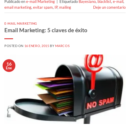
Publicado en
e-mail Marketing
|
Etiquetado
Bayesiano
,
blacklist
,
e-mail
,
email marketing
,
evitar spam
,
IP
,
mailing
Deje un comentario
E-MAIL MARKETING
Email Marketing: 5 claves de éxito
POSTED ON
16 ENERO, 2015
BY
MARCOS
16
Ene