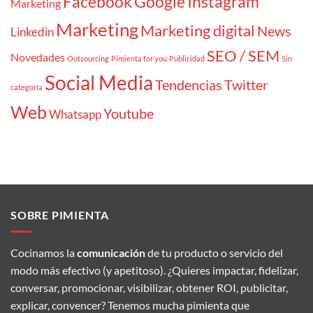
Facebook
Google
Instagram
Marketing
Marketing
Marketing digital
News
Linkedin
SEO / SEM
Novedades
Outsourcing
Pimienta for you
Publicidad
Sin
Social Media
Tendencias
Twitter
categoría
Web
Youtube
Whatsapp
SOBRE PIMIENTA
Cocinamos la
comunicación
de tu producto o servicio del
modo más efectivo (y apetitoso). ¿Quieres impactar, fidelizar,
conversar, promocionar, visibilizar, obtener ROI, publicitar,
explicar, convencer? Tenemos mucha pimienta que