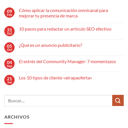
Cómo aplicar la comunicación omnicanal para
09
Feb
mejorar tu presencia de marca
No
hay
10 pasos para redactar un artículo SEO efectivo
31
comentarios
en
Oct
No
Cómo
hay
aplicar
comentarios
la
¿Qué es un anuncio publicitario?
05
en
comunicación
10
Oct
omnicanal
No
pasos
para
hay
para
mejorar
comentarios
redactar
El estrés del Community Manager: 7 momentazos
04
en
tu
un
¿Qué
Sep
presencia
No
artículo
es
de
hay
SEO
un
marca
comentarios
efectivo
anuncio
Los 10 tipos de cliente «atrapaoferta»
21
en
publicitario?
El
Jun
No
estrés
hay
del
comentarios
Community
en
Manager:
Los
7
10
momentazos
tipos
de
cliente
ARCHIVOS
«atrapaoferta»