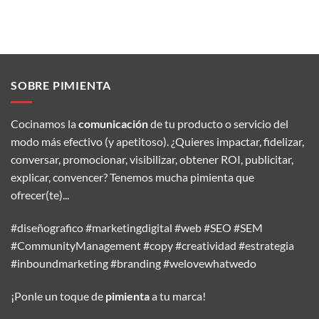
SOBRE PIMIENTA
Cocinamos la
comunicación
de tu producto o servicio del
modo más efectivo (y apetitoso). ¿Quieres impactar, fidelizar,
conversar, promocionar, visibilizar, obtener ROI, publicitar,
explicar, convencer? Tenemos mucha pimienta que
ofrecer(te)...
#diseñografico #marketingdigital #web #SEO #SEM
#CommunityManagement #copy #creatividad #estrategia
#inboundmarketing #branding #welovewhatwedo
¡Ponle un toque de
pimienta
a tu marca!