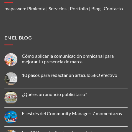
mapa web:
Pimienta
|
Servicios
|
Portfolio
|
Blog
|
Contacto
EN EL BLOG
Cómo aplicar la comunicación omnicanal para
mejorar tu presencia de marca
No
hay
10 pasos para redactar un artículo SEO efectivo
comentarios
en
No
Cómo
hay
aplicar
comentarios
la
en
¿Qué es un anuncio publicitario?
comunicación
10
omnicanal
pasos
No
para
para
hay
mejorar
redactar
comentarios
tu
un
en
El estrés del Community Manager: 7 momentazos
presencia
artículo
¿Qué
de
SEO
es
No
marca
efectivo
un
hay
anuncio
comentarios
publicitario?
en