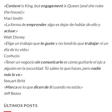
«
Content
is King, but
engagement
is Queen (and she rules
the house).»
Mari Smith
«La forma de
emprender
algo es dejar de hablar de ello y
actuar
.»
Walt Disney
«Elige un trabajo que
te guste
y no tendrás que
trabajar
ni un
día de tu vida.»
Confucio
«Tener un negocio
sin comunicarlo
es como guiñarle el ojo a
alguien en la oscuridad. Tú sabes lo que haces, pero
nadie
más lo ve
.»
Steuart Britt
«
Marca
es lo que
dicen de ti
cuando no estás.»
Jeff Bezos
ÚLTIMOS POSTS