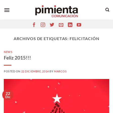
Saltar
al
contenido
ARCHIVOS DE ETIQUETAS:
FELICITACIÓN
NEWS
Feliz 2015!!!
POSTED ON
22 DICIEMBRE, 2014
BY
MARCOS
22
Dic