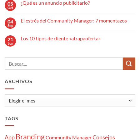
la
¿Qué es un anuncio publicitario?
05
en
comunicación
10
Oct
omnicanal
No
pasos
para
hay
para
mejorar
comentarios
redactar
El estrés del Community Manager: 7 momentazos
04
en
tu
un
¿Qué
Sep
presencia
No
artículo
es
de
hay
SEO
un
marca
comentarios
efectivo
anuncio
Los 10 tipos de cliente «atrapaoferta»
21
en
publicitario?
El
Jun
No
estrés
hay
del
comentarios
Community
en
Manager:
Los
7
10
momentazos
tipos
de
cliente
ARCHIVOS
«atrapaoferta»
Archivos
TAGS
Branding
App
Consejos
Community Manager