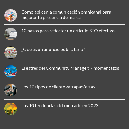
Cómo aplicar la comunicación omnicanal para
mejorar tu presencia de marca
No
hay
10 pasos para redactar un artículo SEO efectivo
comentarios
en
No
Cómo
hay
aplicar
comentarios
la
en
¿Qué es un anuncio publicitario?
comunicación
10
omnicanal
pasos
No
para
para
hay
mejorar
redactar
comentarios
tu
un
en
El estrés del Community Manager: 7 momentazos
presencia
artículo
¿Qué
de
SEO
es
No
marca
efectivo
un
hay
anuncio
comentarios
publicitario?
en
Los 10 tipos de cliente «atrapaoferta»
El
estrés
No
del
hay
Community
comentarios
Manager:
en
Las 10 tendencias del mercado en 2023
7
Los
momentazos
10
No
tipos
hay
de
comentarios
cliente
en
«atrapaoferta»
Las