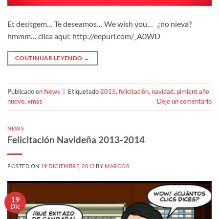
Et desitgem… Te deseamos… We wish you… ¿no nieva?
hmmm… clica aquí: http://eepurl.com/_A0WD
CONTINUAR LEYENDO
→
Publicado en
News
|
Etiquetado
2015
,
felicitación
,
navidad
,
pimient año
nuevo
,
xmas
Deje un comentario
NEWS
Felicitación Navideña 2013-2014
POSTED ON
19 DICIEMBRE, 2013
BY
MARCOS
19
Dic