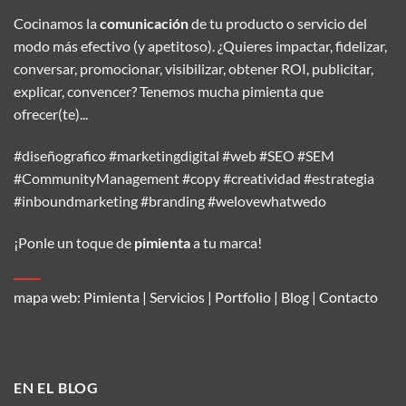
Cocinamos la
comunicación
de tu producto o servicio del
modo más efectivo (y apetitoso). ¿Quieres impactar, fidelizar,
conversar, promocionar, visibilizar, obtener ROI, publicitar,
explicar, convencer? Tenemos mucha pimienta que
ofrecer(te)...
#diseñografico #marketingdigital #web #SEO #SEM
#CommunityManagement #copy #creatividad #estrategia
#inboundmarketing #branding #welovewhatwedo
¡Ponle un toque de
pimienta
a tu marca!
mapa web:
Pimienta
|
Servicios
|
Portfolio
|
Blog
|
Contacto
EN EL BLOG