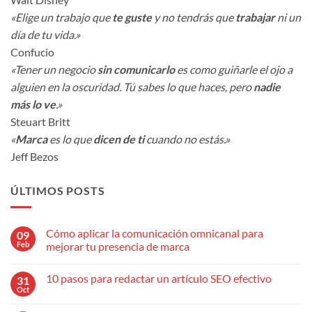
«Elige un trabajo que
te guste
y no tendrás que
trabajar
ni un
día de tu vida.»
Confucio
«Tener un negocio
sin comunicarlo
es como guiñarle el ojo a
alguien en la oscuridad. Tú sabes lo que haces, pero
nadie
más lo ve
.»
Steuart Britt
«
Marca
es lo que
dicen de ti
cuando no estás.»
Jeff Bezos
ÚLTIMOS POSTS
Cómo aplicar la comunicación omnicanal para
09
Feb
mejorar tu presencia de marca
No
hay
10 pasos para redactar un artículo SEO efectivo
31
comentarios
en
Oct
No
Cómo
hay
aplicar
comentarios