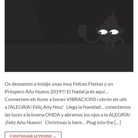
Os deseamos a tod@s unas muy Felices Fiestas y un
Próspero Año Nuevo 2019!!! El Nadal ja és aquí…
Connectem els llums a bones VIBRACIONS i obrim els ulls
a l’ALEGRIA! Feliç Any Nou! Llega la Navidad… conectemos
las luces a la buena ONDA y abramos los ojos a la ALEGRÍA!
¡Feliz Año Nuevo! Christmas is here… Plug into the […]
CONTINUAR LEYENDO
→