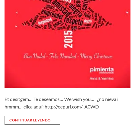
Et desitgem… Te deseamos… We wish you… ¿no nieva?
hmmm… clica aquí: http://eepurl.com/_A0WD
CONTINUAR LEYENDO
→