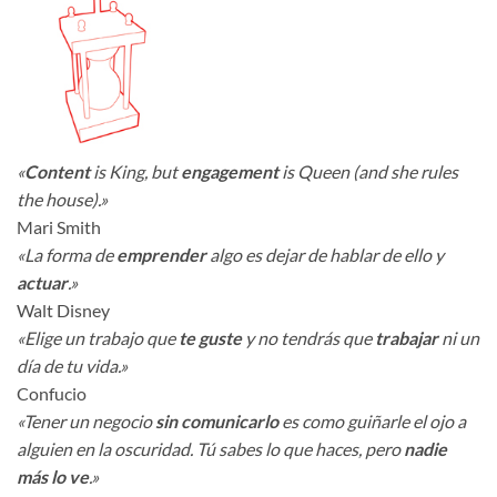
«
Content
is King, but
engagement
is Queen (and she rules
the house).»
Mari Smith
«La forma de
emprender
algo es dejar de hablar de ello y
actuar
.»
Walt Disney
«Elige un trabajo que
te guste
y no tendrás que
trabajar
ni un
día de tu vida.»
Confucio
«Tener un negocio
sin comunicarlo
es como guiñarle el ojo a
alguien en la oscuridad. Tú sabes lo que haces, pero
nadie
más lo ve
.»