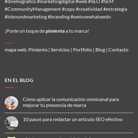
#diseñografico #marketingdigital #web #SEO #SEM
#CommunityManagement #copy #creatividad #estrategia
#inboundmarketing #branding #welovewhatwedo
¡Ponle un toque de
pimienta
a tu marca!
mapa web:
Pimienta
|
Servicios
|
Portfolio
|
Blog
|
Contacto
EN EL BLOG
Cómo aplicar la comunicación omnicanal para
mejorar tu presencia de marca
No
hay
10 pasos para redactar un artículo SEO efectivo
comentarios
en
No
Cómo
hay
aplicar
comentarios
la
en