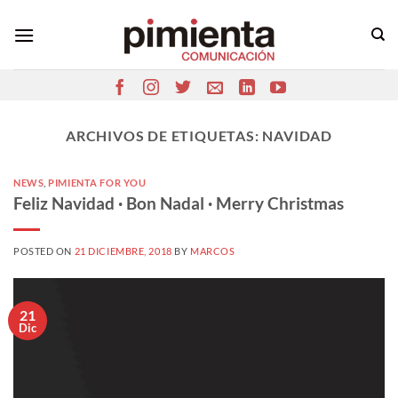
Saltar
al
contenido
ARCHIVOS DE ETIQUETAS:
NAVIDAD
NEWS
,
PIMIENTA FOR YOU
Feliz Navidad · Bon Nadal · Merry Christmas
POSTED ON
21 DICIEMBRE, 2018
BY
MARCOS
21
Dic