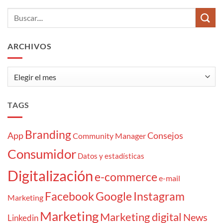
comentarios
Community
en
Manager:
Los
7
10
momentazos
tipos
de
cliente
ARCHIVOS
«atrapaoferta»
Archivos
TAGS
Branding
App
Consejos
Community Manager
Consumidor
Datos y estadísticas
Digitalización
e-commerce
e-mail
Facebook
Google
Instagram
Marketing
Marketing
Marketing digital
News
Linkedin