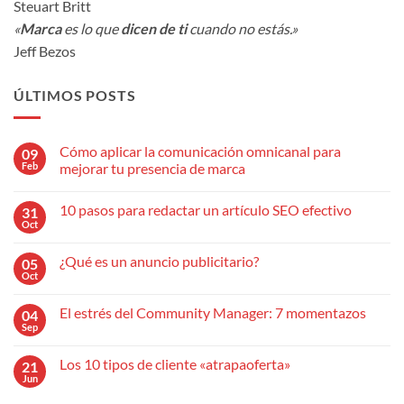
Steuart Britt
«
Marca
es lo que
dicen de ti
cuando no estás.»
Jeff Bezos
ÚLTIMOS POSTS
Cómo aplicar la comunicación omnicanal para
09
Feb
mejorar tu presencia de marca
No
hay
10 pasos para redactar un artículo SEO efectivo
31
comentarios
en
Oct
No
Cómo
hay
aplicar
comentarios
la
¿Qué es un anuncio publicitario?
05
en
comunicación
10
Oct
omnicanal
No
pasos
para
hay
para
mejorar
comentarios
redactar
El estrés del Community Manager: 7 momentazos
04
en
tu
un
¿Qué
Sep
presencia
No
artículo
es
de
hay
SEO
un
marca
comentarios
efectivo
anuncio
Los 10 tipos de cliente «atrapaoferta»
21
en
publicitario?
El
Jun
No
estrés
hay
del