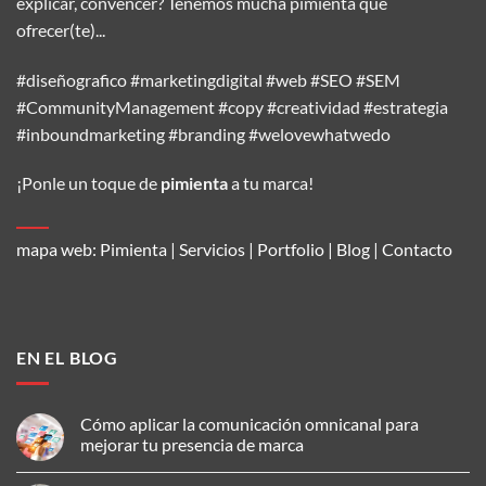
explicar, convencer? Tenemos mucha pimienta que
ofrecer(te)...
#diseñografico #marketingdigital #web #SEO #SEM
#CommunityManagement #copy #creatividad #estrategia
#inboundmarketing #branding #welovewhatwedo
¡Ponle un toque de
pimienta
a tu marca!
mapa web:
Pimienta
|
Servicios
|
Portfolio
|
Blog
|
Contacto
EN EL BLOG
Cómo aplicar la comunicación omnicanal para
mejorar tu presencia de marca
No
hay