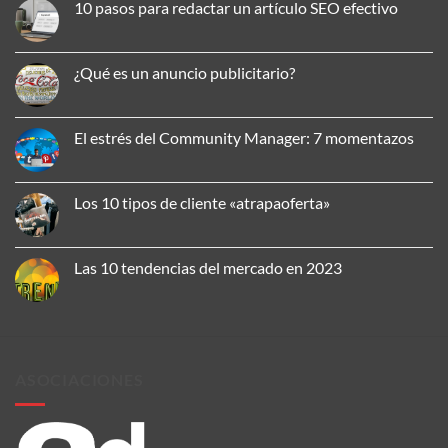
10 pasos para redactar un artículo SEO efectivo
comentarios
en
No
Cómo
hay
aplicar
comentarios
la
en
¿Qué es un anuncio publicitario?
comunicación
10
omnicanal
pasos
No
para
para
hay
mejorar
redactar
comentarios
tu
un
en
El estrés del Community Manager: 7 momentazos
presencia
artículo
¿Qué
de
SEO
es
No
marca
efectivo
un
hay
anuncio
comentarios
publicitario?
en
Los 10 tipos de cliente «atrapaoferta»
El
estrés
No
del
hay
Community
comentarios
Manager:
en
Las 10 tendencias del mercado en 2023
7
Los
momentazos
10
No
tipos
hay
de
comentarios
cliente
en
«atrapaoferta»
Las
10
tendencias
ASOCIACIONES
del
mercado
en
2023