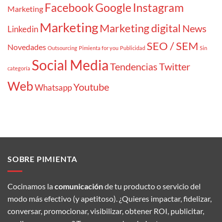
Facebook
Google
Instagram
Marketing
Marketing
Marketing digital
News
Linkedin
SEO / SEM
Novedades
Outsourcing
Pimienta for you
Publicidad
Sin
Social Media
Tendencias
Twitter
categoría
Web
Youtube
Whatsapp
SOBRE PIMIENTA
Cocinamos la
comunicación
de tu producto o servicio del
modo más efectivo (y apetitoso). ¿Quieres impactar, fidelizar,
conversar, promocionar, visibilizar, obtener ROI, publicitar,