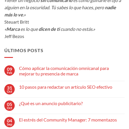
«Tener un negocio
sin comunicarlo
es como guiñarle el ojo a
alguien en la oscuridad. Tú sabes lo que haces, pero
nadie
más lo ve
.»
Steuart Britt
«
Marca
es lo que
dicen de ti
cuando no estás.»
Jeff Bezos
ÚLTIMOS POSTS
Cómo aplicar la comunicación omnicanal para
09
Feb
mejorar tu presencia de marca
No
hay
10 pasos para redactar un artículo SEO efectivo
31
comentarios
en
Oct
No
Cómo
hay
aplicar
comentarios
la
¿Qué es un anuncio publicitario?
05
en
comunicación
10
Oct
omnicanal
No
pasos
para
hay
para
mejorar
comentarios
redactar
El estrés del Community Manager: 7 momentazos
04
en
tu
un
¿Qué
Sep
presencia
No
artículo
es
de