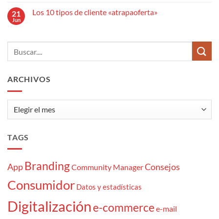
hay
SEO
un
marca
comentarios
efectivo
anuncio
Los 10 tipos de cliente «atrapaoferta»
21
en
publicitario?
El
Jun
No
estrés
hay
del
comentarios
Community
en
Manager:
Los
7
10
momentazos
tipos
de
cliente
ARCHIVOS
«atrapaoferta»
Archivos
TAGS
Branding
App
Consejos
Community Manager
Consumidor
Datos y estadísticas
Digitalización
e-commerce
e-mail