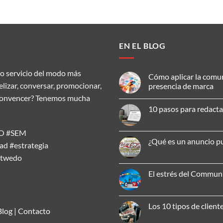
EN EL BLOG
o servicio del modo más
Cómo aplicar la comu
delizar, conversar, promocionar,
presencia de marca
ar, convencer? Tenemos mucha
No
hay
10 pasos para redacta
comentarios
en
No
Cómo
hay
aplicar
SEO #SEM
comentarios
la
en
¿Qué es un anuncio pu
comunicación
d #estrategia
10
omnicanal
pasos
No
para
atwedo
para
hay
mejorar
redactar
comentarios
tu
un
en
El estrés del Commu
presencia
artículo
¿Qué
de
SEO
es
No
marca
efectivo
un
hay
anuncio
comentarios
publicitario?
en
Los 10 tipos de client
El
Blog
|
Contacto
estrés
No
del
hay