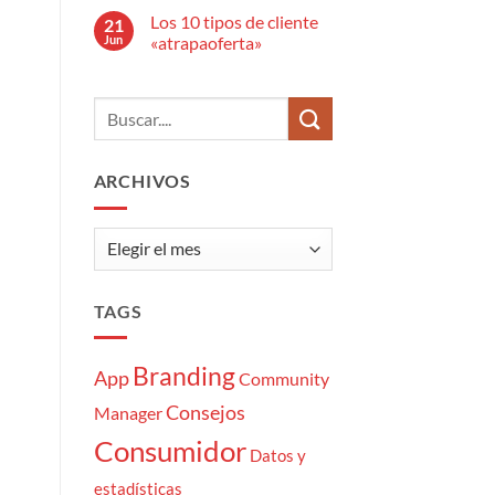
anuncio
hay
publicitario?
Los 10 tipos de cliente
21
comentarios
en
Jun
«atrapaoferta»
El
estrés
No
del
hay
Community
comentarios
Manager:
en
7
Los
momentazos
10
tipos
de
ARCHIVOS
cliente
«atrapaoferta»
Archivos
TAGS
Branding
App
Community
Consejos
Manager
Consumidor
Datos y
estadísticas