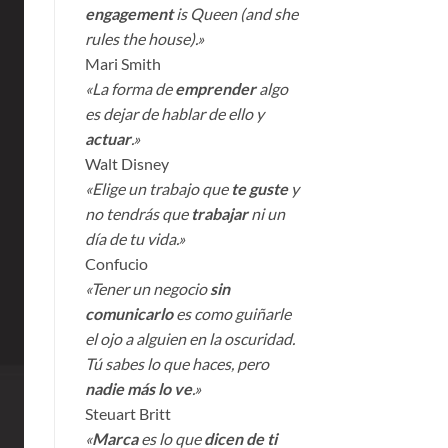
engagement
is Queen (and she
rules the house).»
Mari Smith
«La forma de
emprender
algo
es dejar de hablar de ello y
actuar
.»
Walt Disney
«Elige un trabajo que
te guste
y
no tendrás que
trabajar
ni un
día de tu vida.»
Confucio
«Tener un negocio
sin
comunicarlo
es como guiñarle
el ojo a alguien en la oscuridad.
Tú sabes lo que haces, pero
nadie más lo ve
.»
Steuart Britt
«
Marca
es lo que
dicen de ti