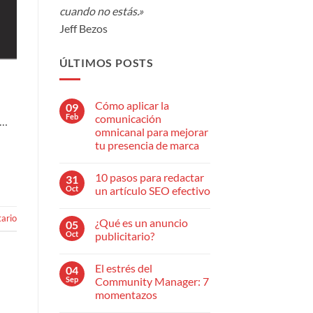
cuando no estás.»
Jeff Bezos
ÚLTIMOS POSTS
Cómo aplicar la
09
Feb
comunicación
e…
omnicanal para mejorar
tu presencia de marca
No
hay
10 pasos para redactar
31
comentarios
en
Oct
un artículo SEO efectivo
Cómo
aplicar
No
la
hay
ario
¿Qué es un anuncio
05
comunicación
comentarios
omnicanal
en
Oct
publicitario?
para
10
mejorar
pasos
No
tu
para
hay
El estrés del
04
presencia
redactar
comentarios
de
un
en
Sep
Community Manager: 7
marca
artículo
¿Qué
momentazos
SEO
es
efectivo
un
No