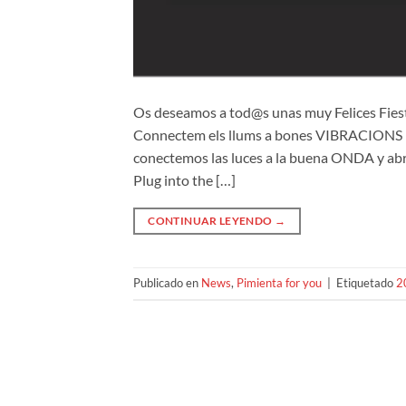
Os deseamos a tod@s unas muy Felices Fiest
Connectem els llums a bones VIBRACIONS i 
conectemos las luces a la buena ONDA y ab
Plug into the […]
CONTINUAR LEYENDO
→
Publicado en
News
,
Pimienta for you
|
Etiquetado
2