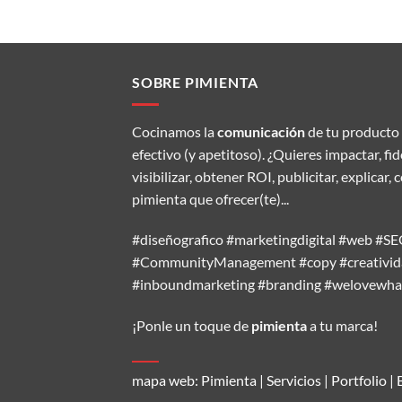
SOBRE PIMIENTA
Cocinamos la
comunicación
de tu producto 
efectivo (y apetitoso). ¿Quieres impactar, fi
visibilizar, obtener ROI, publicitar, explic
pimienta que ofrecer(te)...
#diseñografico #marketingdigital #web #
#CommunityManagement #copy #creativida
#inboundmarketing #branding #welovewh
¡Ponle un toque de
pimienta
a tu marca!
mapa web:
Pimienta
|
Servicios
|
Portfolio
|