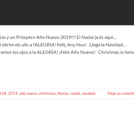
as y un Próspero Año Nuevo 2019!!! El Nadal ja és aquí…
obrim els ulls a l’ALEGRIA! Feliç Any Nou! Llega la Navidad…
ramos los ojos a la ALEGRÍA! ¡Feliz Año Nuevo! Christmas is her
018
,
2019
,
año nuevo
,
christmas
,
fiestas
,
nadal
,
navidad
Deje un coment