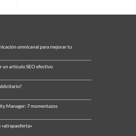
nicación omnicanal para mejorar tu
r un artículo SEO efectivo
blicitario?
nity Manager: 7 momentazos
e «atrapaoferta»