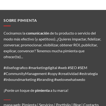
SOBRE PIMIENTA
Cocinamos la
comunicación
de tu producto o servicio del
modo más efectivo (y apetitoso). ¿Quieres impactar, fidelizar,
conversar, promocionar, visibilizar, obtener ROI, publicitar,
explicar, convencer? Tenemos mucha pimienta que
ofrecer(te)...
#diseñografico #marketingdigital #web #SEO #SEM
#CommunityManagement #copy #creatividad #estrategia
#inboundmarketing #branding #welovewhatwedo
¡Ponle un toque de
pimienta
a tu marca!
mapa web:
Pimienta
|
Servicios
|
Portfolio
|
Blog
|
Contacto