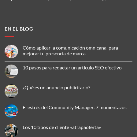
EN EL BLOG
Cómo aplicar la comunicación omnicanal para
mejorar tu presencia de marca
No
hay
10 pasos para redactar un artículo SEO efectivo
comentarios
en
No
Cómo
hay
aplicar
comentarios
la
en
¿Qué es un anuncio publicitario?
comunicación
10
omnicanal
pasos
No
para
para
hay
mejorar
redactar
comentarios
tu
un
en
El estrés del Community Manager: 7 momentazos
presencia
artículo
¿Qué
de
SEO
es
No
marca
efectivo
un
hay
anuncio
comentarios
publicitario?
en
Los 10 tipos de cliente «atrapaoferta»
El
estrés
No