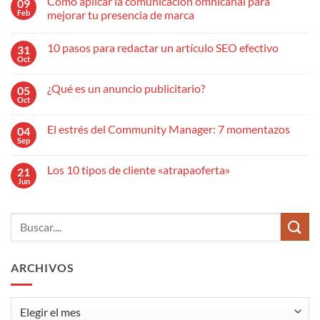
Cómo aplicar la comunicación omnicanal para
09
Feb
mejorar tu presencia de marca
No
hay
10 pasos para redactar un artículo SEO efectivo
31
comentarios
en
Oct
No
Cómo
hay
aplicar
comentarios
la
¿Qué es un anuncio publicitario?
05
en
comunicación
10
Oct
omnicanal
No
pasos
para
hay
para
mejorar
comentarios
redactar
El estrés del Community Manager: 7 momentazos
04
en
tu
un
¿Qué
Sep
presencia
No
artículo
es
de
hay
SEO
un
marca
comentarios
efectivo
anuncio
Los 10 tipos de cliente «atrapaoferta»
21
en
publicitario?
El
Jun
No
estrés
hay
del
comentarios
Community
en
Manager:
Los
7
10
momentazos
tipos
de
cliente
ARCHIVOS
«atrapaoferta»
Archivos