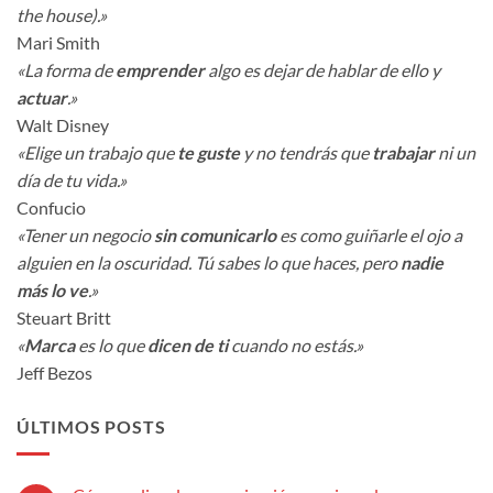
the house).»
Mari Smith
«La forma de
emprender
algo es dejar de hablar de ello y
actuar
.»
Walt Disney
«Elige un trabajo que
te guste
y no tendrás que
trabajar
ni un
día de tu vida.»
Confucio
«Tener un negocio
sin comunicarlo
es como guiñarle el ojo a
alguien en la oscuridad. Tú sabes lo que haces, pero
nadie
más lo ve
.»
Steuart Britt
«
Marca
es lo que
dicen de ti
cuando no estás.»
Jeff Bezos
ÚLTIMOS POSTS