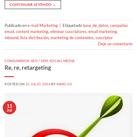
CONTINUAR LEYENDO
→
Publicado en
e-mail Marketing
|
Etiquetado
base_de_datos
,
campañas
email
,
content marketing
,
eliminar suscriptores
,
email marketing
,
inbound
,
lista distribución
,
marketing de contenidos
,
suscriptor
Deje un comentario
CONSUMIDOR
,
SEO / SEM
,
SOCIAL MEDIA
Re, re, retargeting
POSTED ON
11 JULIO, 2014
BY
MARCOS
11
Jul