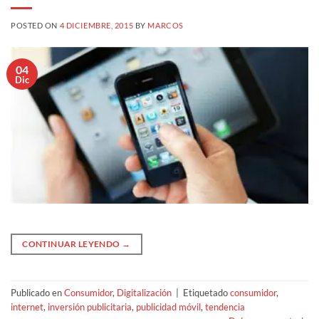
POSTED ON
4 DICIEMBRE, 2015
BY
MARCOS
04
Dic
CONTINUAR LEYENDO
→
Publicado en
Consumidor
,
Digitalización
|
Etiquetado
consumidor
,
internet
,
inversión publicitaria
,
publicidad móvil
,
tendencia