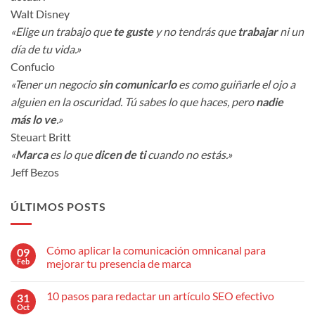
Walt Disney
«Elige un trabajo que
te guste
y no tendrás que
trabajar
ni un
día de tu vida.»
Confucio
«Tener un negocio
sin comunicarlo
es como guiñarle el ojo a
alguien en la oscuridad. Tú sabes lo que haces, pero
nadie
más lo ve
.»
Steuart Britt
«
Marca
es lo que
dicen de ti
cuando no estás.»
Jeff Bezos
ÚLTIMOS POSTS
Cómo aplicar la comunicación omnicanal para
09
Feb
mejorar tu presencia de marca
No
hay
10 pasos para redactar un artículo SEO efectivo
31
comentarios
en
Oct
No
Cómo