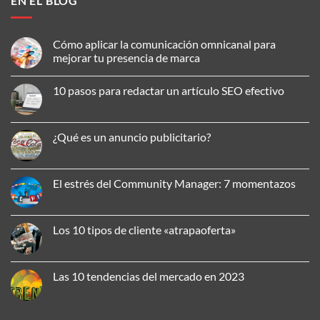
EN EL BLOG
Cómo aplicar la comunicación omnicanal para
mejorar tu presencia de marca
No
hay
10 pasos para redactar un artículo SEO efectivo
comentarios
en
No
Cómo
hay
aplicar
comentarios
la
en
¿Qué es un anuncio publicitario?
comunicación
10
omnicanal
pasos
No
para
para
hay
mejorar
redactar
comentarios
tu
un
en
El estrés del Community Manager: 7 momentazos
presencia
artículo
¿Qué
de
SEO
es
No
marca
efectivo
un
hay
anuncio
comentarios
publicitario?
en
Los 10 tipos de cliente «atrapaoferta»
El
estrés
No
del
hay
Community
comentarios
Manager:
en
Las 10 tendencias del mercado en 2023
7
Los
momentazos
10
No
tipos
hay
de
comentarios
cliente
en