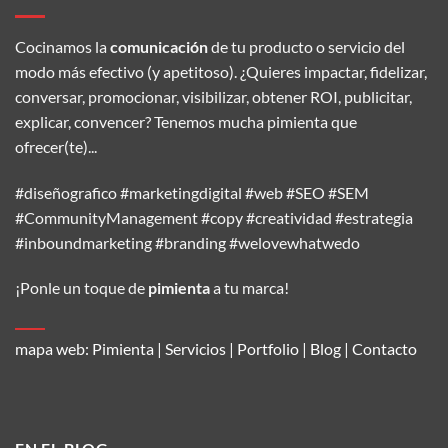
Cocinamos la
comunicación
de tu producto o servicio del
modo más efectivo (y apetitoso). ¿Quieres impactar, fidelizar,
conversar, promocionar, visibilizar, obtener ROI, publicitar,
explicar, convencer? Tenemos mucha pimienta que
ofrecer(te)...
#diseñografico #marketingdigital #web #SEO #SEM
#CommunityManagement #copy #creatividad #estrategia
#inboundmarketing #branding #welovewhatwedo
¡Ponle un toque de
pimienta
a tu marca!
mapa web:
Pimienta
|
Servicios
|
Portfolio
|
Blog
|
Contacto