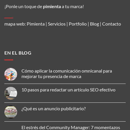
¡Ponle un toque de
pimienta
a tu marca!
mapa web:
Pimienta
|
Servicios
|
Portfolio
|
Blog
|
Contacto
EN EL BLOG
Cómo aplicar la comunicación omnicanal para
mejorar tu presencia de marca
No
hay
10 pasos para redactar un artículo SEO efectivo
comentarios
en
No
Cómo
hay
aplicar
comentarios
la
en
¿Qué es un anuncio publicitario?
comunicación
10
omnicanal
pasos
No
para
para
hay
mejorar
redactar
comentarios
tu
un
en
El estrés del Community Manager: 7 momentazos
presencia
artículo
¿Qué