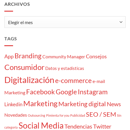
cliente
ARCHIVOS
«atrapaoferta»
Archivos
TAGS
Branding
App
Consejos
Community Manager
Consumidor
Datos y estadísticas
Digitalización
e-commerce
e-mail
Facebook
Google
Instagram
Marketing
Marketing
Marketing digital
News
Linkedin
SEO / SEM
Novedades
Outsourcing
Pimienta for you
Publicidad
Sin
Social Media
Tendencias
Twitter
categoría