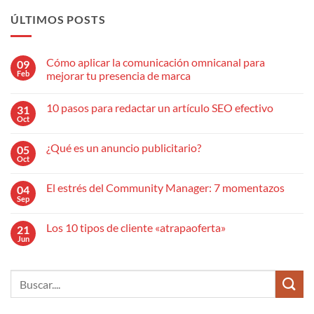
ÚLTIMOS POSTS
Cómo aplicar la comunicación omnicanal para
09
Feb
mejorar tu presencia de marca
No
hay
10 pasos para redactar un artículo SEO efectivo
31
comentarios
en
Oct
No
Cómo
hay
aplicar
comentarios
la
¿Qué es un anuncio publicitario?
05
en
comunicación
10
Oct
omnicanal
No
pasos
para
hay
para
mejorar
comentarios
redactar
El estrés del Community Manager: 7 momentazos
04
en
tu
un
¿Qué
Sep
presencia
No
artículo
es
de
hay
SEO
un
marca
comentarios
efectivo
anuncio
Los 10 tipos de cliente «atrapaoferta»
21
en
publicitario?
El
Jun
No
estrés
hay
del
comentarios
Community
en
Manager:
Los
7
10
momentazos
tipos
de