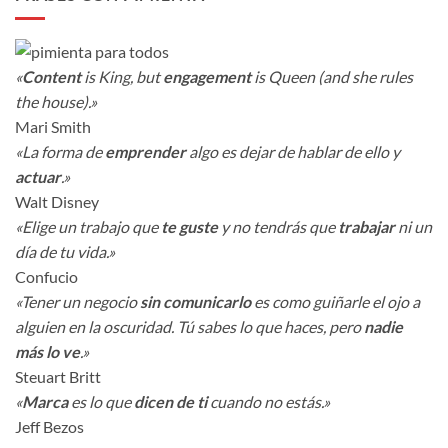
«
Content
is King, but
engagement
is Queen (and she rules
the house).»
Mari Smith
«La forma de
emprender
algo es dejar de hablar de ello y
actuar
.»
Walt Disney
«Elige un trabajo que
te guste
y no tendrás que
trabajar
ni un
día de tu vida.»
Confucio
«Tener un negocio
sin comunicarlo
es como guiñarle el ojo a
alguien en la oscuridad. Tú sabes lo que haces, pero
nadie
más lo ve
.»
Steuart Britt
«
Marca
es lo que
dicen de ti
cuando no estás.»
Jeff Bezos