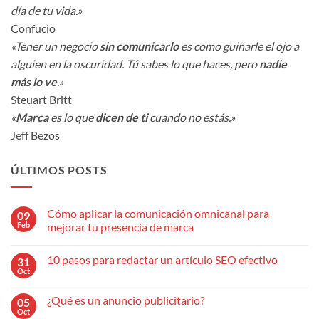
día de tu vida.»
Confucio
«Tener un negocio
sin comunicarlo
es como guiñarle el ojo a
alguien en la oscuridad. Tú sabes lo que haces, pero
nadie
más lo ve
.»
Steuart Britt
«
Marca
es lo que
dicen de ti
cuando no estás.»
Jeff Bezos
ÚLTIMOS POSTS
Cómo aplicar la comunicación omnicanal para
09
Feb
mejorar tu presencia de marca
No
hay
10 pasos para redactar un artículo SEO efectivo
31
comentarios
en
Oct
No
Cómo
hay
aplicar
comentarios
la
¿Qué es un anuncio publicitario?
05
en
comunicación
10
Oct
omnicanal
No