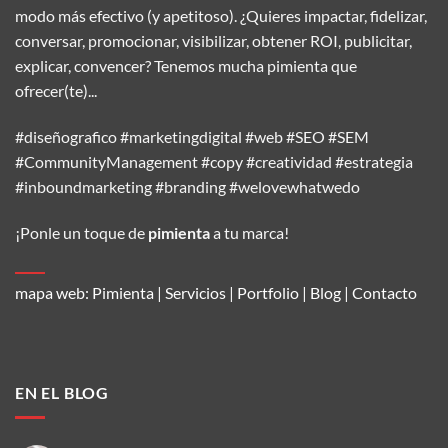
modo más efectivo (y apetitoso). ¿Quieres impactar, fidelizar,
conversar, promocionar, visibilizar, obtener ROI, publicitar,
explicar, convencer? Tenemos mucha pimienta que
ofrecer(te)...
#diseñografico #marketingdigital #web #SEO #SEM
#CommunityManagement #copy #creatividad #estrategia
#inboundmarketing #branding #welovewhatwedo
¡Ponle un toque de
pimienta
a tu marca!
mapa web:
Pimienta
|
Servicios
|
Portfolio
|
Blog
|
Contacto
EN EL BLOG