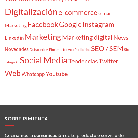
Digitalización
e-commerce
e-mail
Facebook
Google
Instagram
Marketing
Marketing
Marketing digital
News
Linkedin
SEO / SEM
Novedades
Outsourcing
Pimienta for you
Publicidad
Sin
Social Media
Tendencias
Twitter
categoría
Web
Youtube
Whatsapp
SOBRE PIMIENTA
Cocinamos la
comunicación
de tu producto o servicio del