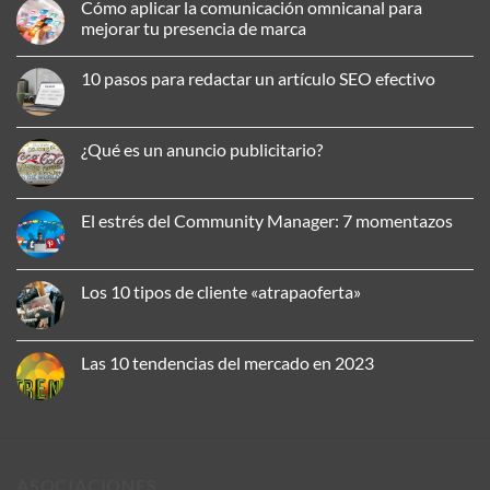
Cómo aplicar la comunicación omnicanal para
mejorar tu presencia de marca
No
hay
10 pasos para redactar un artículo SEO efectivo
comentarios
en
No
Cómo
hay
aplicar
comentarios
la
en
¿Qué es un anuncio publicitario?
comunicación
10
omnicanal
pasos
No
para
para
hay
mejorar
redactar
comentarios
tu
un
en
El estrés del Community Manager: 7 momentazos
presencia
artículo
¿Qué
de
SEO
es
No
marca
efectivo
un
hay
anuncio
comentarios
publicitario?
en
Los 10 tipos de cliente «atrapaoferta»
El
estrés
No
del
hay
Community
comentarios
Manager:
en
Las 10 tendencias del mercado en 2023
7
Los
momentazos
10
No
tipos
hay
de
comentarios
cliente
en
«atrapaoferta»
Las
10
tendencias
ASOCIACIONES
del