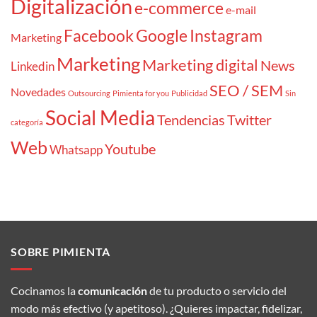
Digitalización
e-commerce
e-mail
Facebook
Google
Instagram
Marketing
Marketing
Marketing digital
News
Linkedin
SEO / SEM
Novedades
Outsourcing
Pimienta for you
Publicidad
Sin
Social Media
Tendencias
Twitter
categoría
Web
Youtube
Whatsapp
SOBRE PIMIENTA
Cocinamos la
comunicación
de tu producto o servicio del
modo más efectivo (y apetitoso). ¿Quieres impactar, fidelizar,