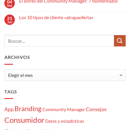
El estrés del Community Manager: 7 momentazos
04
en
tu
un
¿Qué
Sep
presencia
No
artículo
es
de
hay
SEO
un
marca
comentarios
efectivo
anuncio
Los 10 tipos de cliente «atrapaoferta»
21
en
publicitario?
El
Jun
No
estrés
hay
del
comentarios
Community
en
Manager:
Los
7
10
momentazos
tipos
de
cliente
ARCHIVOS
«atrapaoferta»
Archivos
TAGS
Branding
App
Consejos
Community Manager
Consumidor
Datos y estadísticas