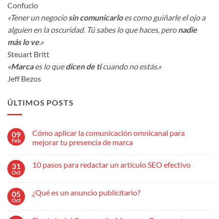
Confucio
«Tener un negocio
sin comunicarlo
es como guiñarle el ojo a
alguien en la oscuridad. Tú sabes lo que haces, pero
nadie
más lo ve
.»
Steuart Britt
«
Marca
es lo que
dicen de ti
cuando no estás.»
Jeff Bezos
ÚLTIMOS POSTS
Cómo aplicar la comunicación omnicanal para
09
Feb
mejorar tu presencia de marca
No
hay
10 pasos para redactar un artículo SEO efectivo
31
comentarios
en
Oct
No
Cómo
hay
aplicar
comentarios
la
¿Qué es un anuncio publicitario?
05
en
comunicación
10
Oct
omnicanal
No
pasos
para
hay
para
mejorar
comentarios
redactar