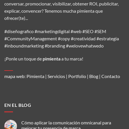
conversar, promocionar, visibilizar, obtener ROI, publicitar,
explicar, convencer? Tenemos mucha pimienta que
ofrecer(te)...
#diseñografico #marketingdigital #web #SEO #SEM
#CommunityManagement #copy #creatividad #estrategia
#inboundmarketing #branding #welovewhatwedo
¡Ponle un toque de
pimienta
a tu marca!
mapa web:
Pimienta
|
Servicios
|
Portfolio
|
Blog
|
Contacto
EN EL BLOG
Cómo aplicar la comunicación omnicanal para
mejorar tu presencia de marca