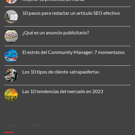
No
hay
10 pasos para redactar un artículo SEO efectivo
comentarios
en
No
Cómo
hay
aplicar
comentarios
la
en
¿Qué es un anuncio publicitario?
comunicación
10
omnicanal
pasos
No
para
para
hay
mejorar
redactar
comentarios
tu
un
en
El estrés del Community Manager: 7 momentazos
presencia
artículo
¿Qué
de
SEO
es
No
marca
efectivo
un
hay
anuncio
comentarios
publicitario?
en
Los 10 tipos de cliente «atrapaoferta»
El
estrés
No
del
hay
Community
comentarios
Manager:
en
Las 10 tendencias del mercado en 2023
7
Los
momentazos
10
No
tipos
hay
de
comentarios
cliente
en
«atrapaoferta»
Las
10
tendencias
ASOCIACIONES
del
mercado
en