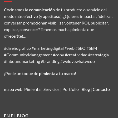
Cocinamos la
comunicación
de tu producto o servicio del
modo más efectivo (y apetitoso). ¿Quieres impactar, fidelizar,
conversar, promocionar, visibilizar, obtener ROI, publicitar,
explicar, convencer? Tenemos mucha pimienta que
ofrecer(te)...
#diseñografico #marketingdigital #web #SEO #SEM
#CommunityManagement #copy #creatividad #estrategia
#inboundmarketing #branding #welovewhatwedo
¡Ponle un toque de
pimienta
a tu marca!
mapa web:
Pimienta
|
Servicios
|
Portfolio
|
Blog
|
Contacto
EN EL BLOG