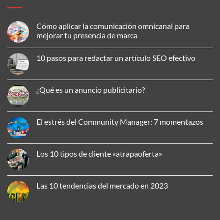
Cómo aplicar la comunicación omnicanal para
mejorar tu presencia de marca
No
hay
10 pasos para redactar un artículo SEO efectivo
comentarios
en
No
Cómo
hay
aplicar
comentarios
la
en
¿Qué es un anuncio publicitario?
comunicación
10
omnicanal
pasos
No
para
para
hay
mejorar
redactar
comentarios
tu
un
en
El estrés del Community Manager: 7 momentazos
presencia
artículo
¿Qué
de
SEO
es
No
marca
efectivo
un
hay
anuncio
comentarios
publicitario?
en
Los 10 tipos de cliente «atrapaoferta»
El
estrés
No
del
hay
Community
comentarios
Manager:
en
Las 10 tendencias del mercado en 2023
7
Los
momentazos
10
No
tipos
hay
de
comentarios
cliente
en