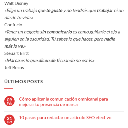
Walt Disney
«Elige un trabajo que
te guste
y no tendrás que
trabajar
ni un
día de tu vida.»
Confucio
«Tener un negocio
sin comunicarlo
es como guiñarle el ojo a
alguien en la oscuridad. Tú sabes lo que haces, pero
nadie
más lo ve
.»
Steuart Britt
«
Marca
es lo que
dicen de ti
cuando no estás.»
Jeff Bezos
ÚLTIMOS POSTS
Cómo aplicar la comunicación omnicanal para
09
Feb
mejorar tu presencia de marca
No
hay
10 pasos para redactar un artículo SEO efectivo
31
comentarios
en
Oct
No
Cómo
hay