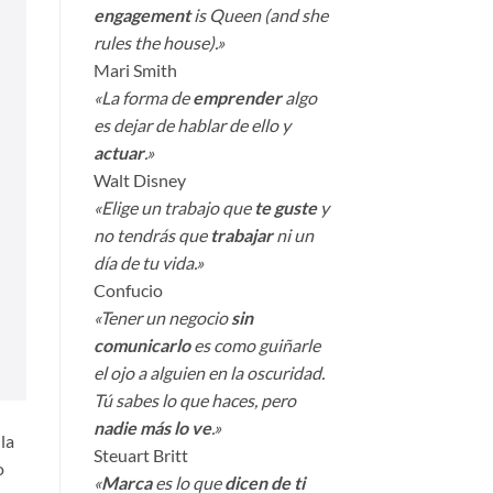
engagement
is Queen (and she
rules the house).»
Mari Smith
«La forma de
emprender
algo
es dejar de hablar de ello y
actuar
.»
Walt Disney
«Elige un trabajo que
te guste
y
no tendrás que
trabajar
ni un
día de tu vida.»
Confucio
«Tener un negocio
sin
comunicarlo
es como guiñarle
el ojo a alguien en la oscuridad.
Tú sabes lo que haces, pero
nadie más lo ve
.»
la
Steuart Britt
o
«
Marca
es lo que
dicen de ti