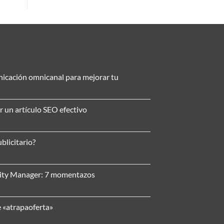
nicación omnicanal para mejorar tu
r un artículo SEO efectivo
blicitario?
nity Manager: 7 momentazos
e «atrapaoferta»