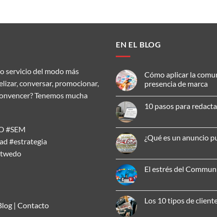
EN EL BLOG
o servicio del modo más
Cómo aplicar la comu
delizar, conversar, promocionar,
presencia de marca
ar, convencer? Tenemos mucha
No
hay
10 pasos para redacta
comentarios
en
No
Cómo
hay
aplicar
SEO #SEM
comentarios
la
en
¿Qué es un anuncio pu
comunicación
d #estrategia
10
omnicanal
pasos
No
para
atwedo
para
hay
mejorar
redactar
comentarios
tu
un
en
El estrés del Commu
presencia
artículo
¿Qué
de
SEO
es
No
marca
efectivo
un
hay
anuncio
comentarios
publicitario?
en
Los 10 tipos de client
El
Blog
|
Contacto
estrés
No
del
hay