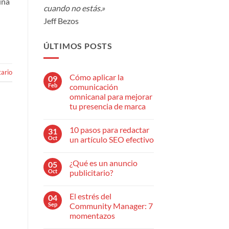
una
cuando no estás.»
Jeff Bezos
ÚLTIMOS POSTS
ario
Cómo aplicar la
09
Feb
comunicación
omnicanal para mejorar
tu presencia de marca
No
hay
10 pasos para redactar
31
comentarios
en
Oct
un artículo SEO efectivo
Cómo
aplicar
No
la
hay
¿Qué es un anuncio
05
comunicación
comentarios
omnicanal
en
Oct
publicitario?
para
10
mejorar
pasos
No
tu
para
hay
El estrés del
04
presencia
redactar
comentarios
de
un
en
Sep
Community Manager: 7
marca
artículo
¿Qué
momentazos
SEO
es
efectivo
un
No