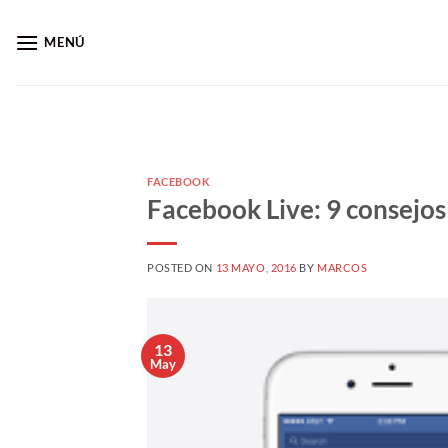
Saltar
al
MENÚ
contenido
FACEBOOK
Facebook Live: 9 consejos
POSTED ON
13 MAYO, 2016
BY
MARCOS
13
May