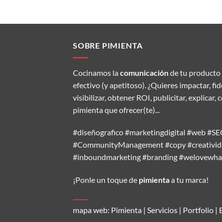
SOBRE PIMIENTA
Cocinamos la
comunicación
de tu producto 
efectivo (y apetitoso). ¿Quieres impactar, fi
visibilizar, obtener ROI, publicitar, explic
pimienta que ofrecer(te)...
#diseñografico #marketingdigital #web #
#CommunityManagement #copy #creativida
#inboundmarketing #branding #welovewh
¡Ponle un toque de
pimienta
a tu marca!
mapa web:
Pimienta
|
Servicios
|
Portfolio
|