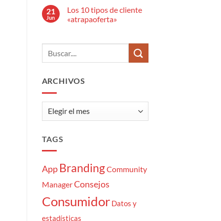
anuncio
hay
publicitario?
Los 10 tipos de cliente
21
comentarios
en
Jun
«atrapaoferta»
El
estrés
No
del
hay
Community
comentarios
Manager:
en
7
Los
momentazos
10
tipos
de
ARCHIVOS
cliente
«atrapaoferta»
Archivos
TAGS
Branding
App
Community
Consejos
Manager
Consumidor
Datos y
estadísticas