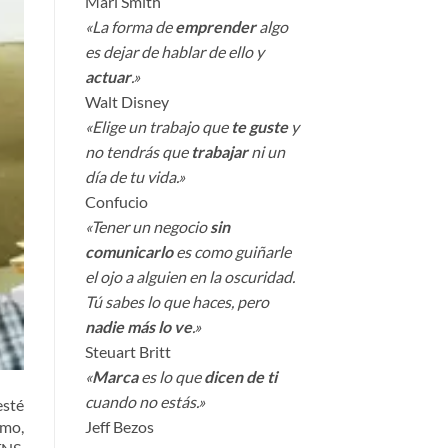
Mari Smith
«La forma de
emprender
algo
es dejar de hablar de ello y
actuar
.»
Walt Disney
«Elige un trabajo que
te guste
y
no tendrás que
trabajar
ni un
día de tu vida.»
Confucio
«Tener un negocio
sin
comunicarlo
es como guiñarle
el ojo a alguien en la oscuridad.
Tú sabes lo que haces, pero
nadie más lo ve
.»
Steuart Britt
«
Marca
es lo que
dicen de ti
cuando no estás.»
esté
umo,
Jeff Bezos