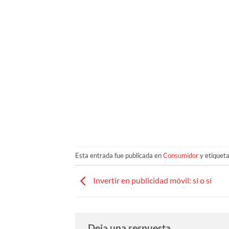
Esta entrada fue publicada en
Consumidor
y etiquet
Invertir en publicidad móvil: sí o sí
Deja una respuesta