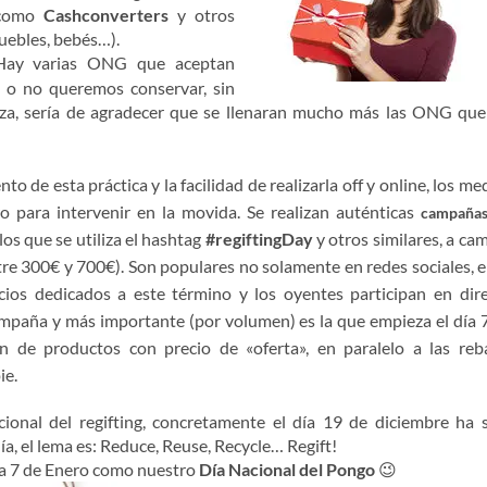
s como
Cashconverters
y otros
uebles, bebés…).
Hay varias ONG que aceptan
 o no queremos conservar, sin
a, sería de agradecer que se llenaran mucho más las ONG que
 de esta práctica y la facilidad de realizarla off y online, los me
 para intervenir en la movida. Se realizan auténticas
campaña
los que se utiliza el hashtag
#regiftingDay
y otros similares, a ca
tre 300€ y 700€). Son populares no solamente en redes sociales, e
cios dedicados a este término y los oyentes participan en dir
mpaña y más importante (por volumen) es la que empieza el día 
 de productos con precio de «oferta», en paralelo a las reb
ie.
ional del regifting, concretamente el día 19 de diciembre ha 
día, el lema es: Reduce, Reuse, Recycle… Regift!
a 7 de Enero como nuestro
Día Nacional del Pongo
😉