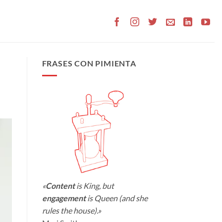
FRASES CON PIMIENTA
«
Content
is King, but
engagement
is Queen (and she
rules the house).»