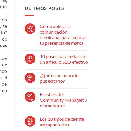
TNS,
ente
ÚLTIMOS POSTS
aído
y te
Cómo aplicar la
09
Feb
comunicación
rio?
omnicanal para mejorar
 de
tu presencia de marca
des
No
hay
10 pasos para redactar
31
comentarios
 que
en
Oct
un artículo SEO efectivo
d de
Cómo
aplicar
No
ando
la
hay
¿Qué es un anuncio
05
comunicación
comentarios
 del
omnicanal
en
Oct
publicitario?
para
10
á de
mejorar
pasos
No
da o
tu
para
hay
El estrés del
04
presencia
redactar
comentarios
de
un
en
Sep
Community Manager: 7
marca
artículo
¿Qué
momentazos
SEO
es
efectivo
un
No
anuncio
hay
publicitario?
Los 10 tipos de cliente
21
comentarios
en
Jun
«atrapaoferta»
El
estrés
No