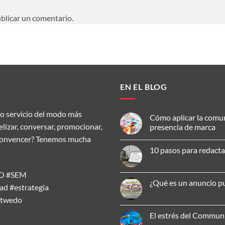
blicar un comentario.
EN EL BLOG
o servicio del modo más
Cómo aplicar la comu
delizar, conversar, promocionar,
presencia de marca
ar, convencer? Tenemos mucha
No
hay
10 pasos para redacta
comentarios
en
No
Cómo
hay
aplicar
SEO #SEM
comentarios
la
en
¿Qué es un anuncio pu
comunicación
d #estrategia
10
omnicanal
pasos
No
para
atwedo
para
hay
mejorar
redactar
comentarios
tu
un
en
El estrés del Commu
presencia
artículo
¿Qué
de