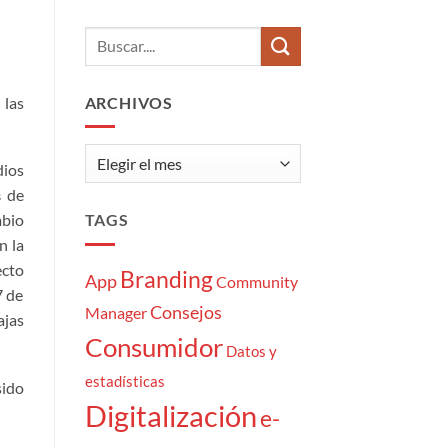
del
hay
Community
comentarios
Manager:
en
7
Los
momentazos
10
tipos
de
 las
ARCHIVOS
cliente
«atrapaoferta»
Archivos
dios
de
s
mbio
TAGS
n la
ecto
Branding
App
Community
7 de
Consejos
Manager
ajas
Consumidor
Datos y
estadísticas
sido
Digitalización
e-