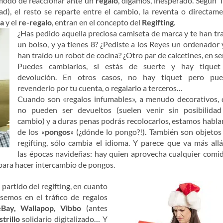
 modo de reaccionar ante un
regalo
, digamos, inesperado. Según 
d), el resto se reparte entre el cambio, la reventa o directam
ta
y el
re-regalo
, entran en el concepto del
Regifting
.
¿Has pedido aquella preciosa camiseta de marca y te han tr
un bolso, y ya tienes 8? ¿Pediste a los Reyes un ordenador 
han traído un robot de cocina? ¿Otro par de calcetines, en se
Puedes cambiarlos, si estás de suerte y hay tiquet
devolución. En otros casos, no hay tiquet pero pue
revenderlo por tu cuenta, o regalarlo a terceros…
Cuando son «regalos infumables», a menudo decorativos,
no pueden ser devueltos (suelen venir sin posibilida
cambio) y a duras penas podrás recolocarlos, estamos habl
de los «
pongos
» (¿dónde lo pongo?!). También son objetos
regifting, sólo cambia el idioma. Y parece que va más all
las épocas navideñas: hay quien aprovecha cualquier comi
, para hacer intercambio de pongos.
partido del regifting, en cuanto
emos en el tráfico de regalos
eBay, Wallapop, Vibbo
(antes
strillo
solidario digitalizado… Y