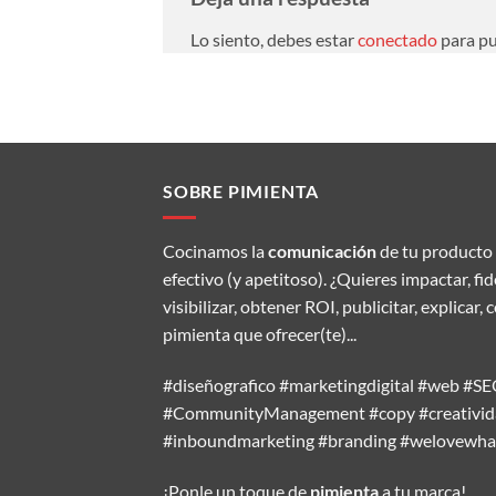
Lo siento, debes estar
conectado
para pu
SOBRE PIMIENTA
Cocinamos la
comunicación
de tu producto 
efectivo (y apetitoso). ¿Quieres impactar, fi
visibilizar, obtener ROI, publicitar, explic
pimienta que ofrecer(te)...
#diseñografico #marketingdigital #web #
#CommunityManagement #copy #creativida
#inboundmarketing #branding #welovewh
¡Ponle un toque de
pimienta
a tu marca!