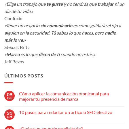
«Elige un trabajo que
te guste
y no tendrás que
trabajar
ni un
día de tu vida.»
Confucio
«Tener un negocio
sin comunicarlo
es como guiñarle el ojo a
alguien en la oscuridad. Tú sabes lo que haces, pero
nadie
más lo ve
.»
Steuart Britt
«
Marca
es lo que
dicen de ti
cuando no estás.»
Jeff Bezos
ÚLTIMOS POSTS
Cómo aplicar la comunicación omnicanal para
09
Feb
mejorar tu presencia de marca
No
hay
10 pasos para redactar un artículo SEO efectivo
31
comentarios
en
Oct
No
Cómo
hay
aplicar
comentarios
la
¿Qué es un anuncio publicitario?