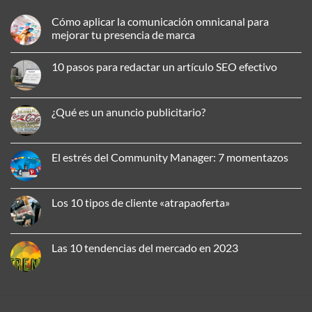
Cómo aplicar la comunicación omnicanal para
mejorar tu presencia de marca
No
hay
10 pasos para redactar un artículo SEO efectivo
comentarios
en
No
Cómo
hay
aplicar
comentarios
la
en
¿Qué es un anuncio publicitario?
comunicación
10
omnicanal
pasos
No
para
para
hay
mejorar
redactar
comentarios
tu
un
en
El estrés del Community Manager: 7 momentazos
presencia
artículo
¿Qué
de
SEO
es
No
marca
efectivo
un
hay
anuncio
comentarios
publicitario?
en
Los 10 tipos de cliente «atrapaoferta»
El
estrés
No
del
hay
Community
comentarios
Manager:
en
Las 10 tendencias del mercado en 2023
7
Los
momentazos
10
No
tipos
hay
de
comentarios
cliente
en
«atrapaoferta»
Las
10