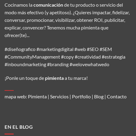
Cocinamos la
comunicación
de tu producto o servicio del
modo más efectivo (y apetitoso). ¿Quieres impactar, fidelizar,
conversar, promocionar, visibilizar, obtener ROI, publicitar,
explicar, convencer? Tenemos mucha pimienta que
ofrecer(te)...
#diseñografico #marketingdigital #web #SEO #SEM
#CommunityManagement #copy #creatividad #estrategia
#inboundmarketing #branding #welovewhatwedo
¡Ponle un toque de
pimienta
a tu marca!
mapa web:
Pimienta
|
Servicios
|
Portfolio
|
Blog
|
Contacto
EN EL BLOG