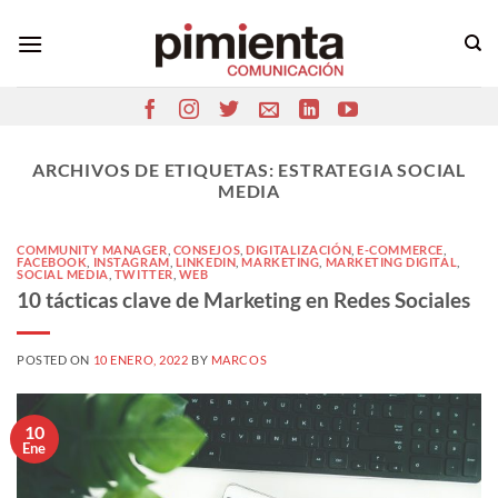
Saltar
al
contenido
ARCHIVOS DE ETIQUETAS:
ESTRATEGIA SOCIAL
MEDIA
COMMUNITY MANAGER
,
CONSEJOS
,
DIGITALIZACIÓN
,
E-COMMERCE
,
FACEBOOK
,
INSTAGRAM
,
LINKEDIN
,
MARKETING
,
MARKETING DIGITAL
,
SOCIAL MEDIA
,
TWITTER
,
WEB
10 tácticas clave de Marketing en Redes Sociales
POSTED ON
10 ENERO, 2022
BY
MARCOS
10
Ene