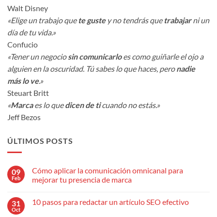
Walt Disney
«Elige un trabajo que
te guste
y no tendrás que
trabajar
ni un
día de tu vida.»
Confucio
«Tener un negocio
sin comunicarlo
es como guiñarle el ojo a
alguien en la oscuridad. Tú sabes lo que haces, pero
nadie
más lo ve
.»
Steuart Britt
«
Marca
es lo que
dicen de ti
cuando no estás.»
Jeff Bezos
ÚLTIMOS POSTS
Cómo aplicar la comunicación omnicanal para
09
Feb
mejorar tu presencia de marca
No
hay
10 pasos para redactar un artículo SEO efectivo
31
comentarios
en
Oct
No
Cómo