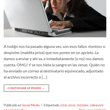
A tod@s nos ha pasado alguna vez, son esos fallos «tontos» o
despistes (maldita prisa) que nos ponen en un aprieto. Le
damos a enviar y ahí va, e inmediatamente (o no) nos damos
cuenta. OMG! Y se nos hiela la sangre en las venas. Quién no
ha enviado un correo al destinatario equivocado, adjuntado
el archivo incorrecto o […]
CONTINUAR LEYENDO
→
Publicado en
Social Media
|
Etiquetado
crisis
,
error
,
mistake
,
sobrevivir
en social media
Deje un comentario