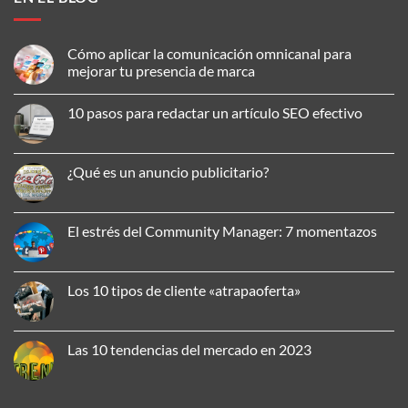
Cómo aplicar la comunicación omnicanal para
mejorar tu presencia de marca
No
hay
10 pasos para redactar un artículo SEO efectivo
comentarios
en
No
Cómo
hay
aplicar
comentarios
la
en
¿Qué es un anuncio publicitario?
comunicación
10
omnicanal
pasos
No
para
para
hay
mejorar
redactar
comentarios
tu
un
en
El estrés del Community Manager: 7 momentazos
presencia
artículo
¿Qué
de
SEO
es
No
marca
efectivo
un
hay
anuncio
comentarios
publicitario?
en
Los 10 tipos de cliente «atrapaoferta»
El
estrés
No
del
hay
Community
comentarios
Manager:
en
Las 10 tendencias del mercado en 2023
7
Los
momentazos
10
No
tipos
hay
de
comentarios
cliente
en