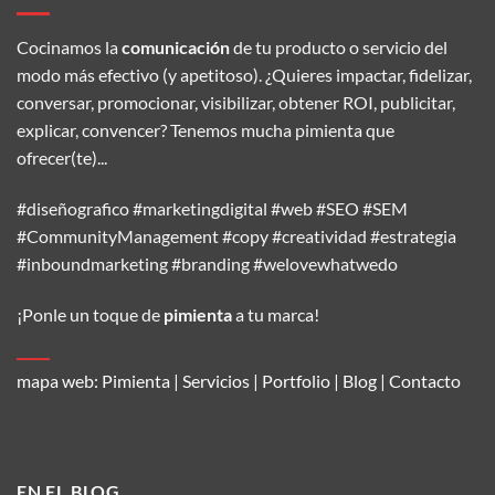
Cocinamos la
comunicación
de tu producto o servicio del
modo más efectivo (y apetitoso). ¿Quieres impactar, fidelizar,
conversar, promocionar, visibilizar, obtener ROI, publicitar,
explicar, convencer? Tenemos mucha pimienta que
ofrecer(te)...
#diseñografico #marketingdigital #web #SEO #SEM
#CommunityManagement #copy #creatividad #estrategia
#inboundmarketing #branding #welovewhatwedo
¡Ponle un toque de
pimienta
a tu marca!
mapa web:
Pimienta
|
Servicios
|
Portfolio
|
Blog
|
Contacto
EN EL BLOG