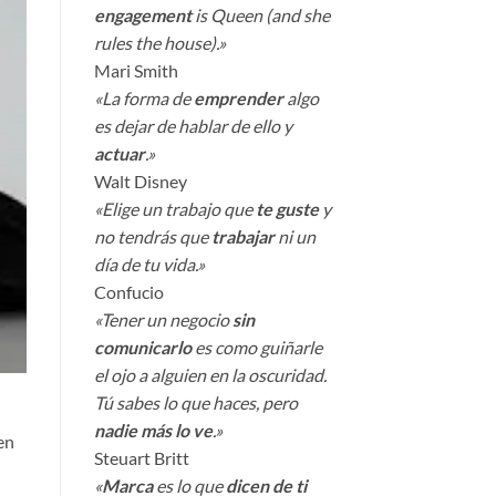
engagement
is Queen (and she
rules the house).»
Mari Smith
«La forma de
emprender
algo
es dejar de hablar de ello y
actuar
.»
Walt Disney
«Elige un trabajo que
te guste
y
no tendrás que
trabajar
ni un
día de tu vida.»
Confucio
«Tener un negocio
sin
comunicarlo
es como guiñarle
el ojo a alguien en la oscuridad.
Tú sabes lo que haces, pero
nadie más lo ve
.»
en
Steuart Britt
«
Marca
es lo que
dicen de ti