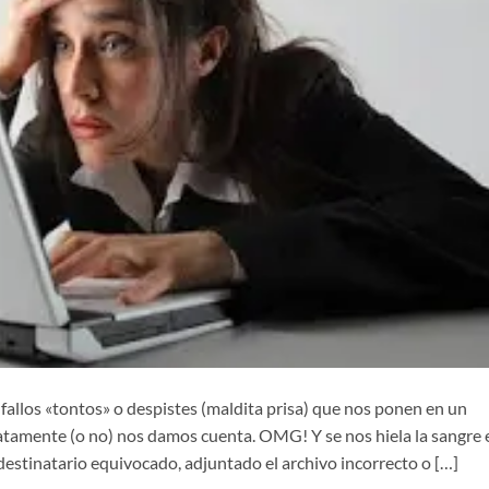
fallos «tontos» o despistes (maldita prisa) que nos ponen en un
diatamente (o no) nos damos cuenta. OMG! Y se nos hiela la sangre 
destinatario equivocado, adjuntado el archivo incorrecto o […]