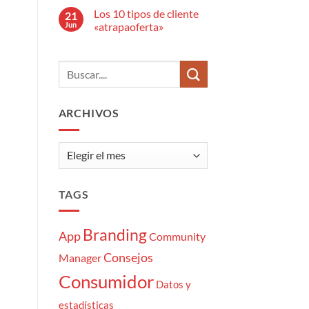
anuncio
hay
publicitario?
Los 10 tipos de cliente
21
comentarios
en
Jun
«atrapaoferta»
El
estrés
No
del
hay
Community
comentarios
Manager:
en
7
Los
momentazos
10
tipos
de
ARCHIVOS
cliente
«atrapaoferta»
Archivos
TAGS
Branding
App
Community
Consejos
Manager
Consumidor
Datos y
estadísticas