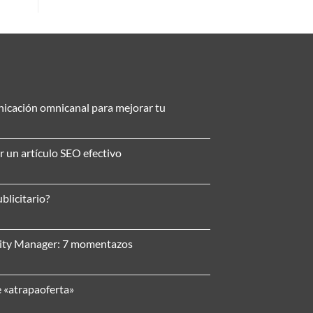
nicación omnicanal para mejorar tu
r un artículo SEO efectivo
blicitario?
nity Manager: 7 momentazos
e «atrapaoferta»