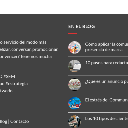
EN EL BLOG
o servicio del modo más
Cómo aplicar la comu
delizar, conversar, promocionar,
presencia de marca
ar, convencer? Tenemos mucha
No
hay
10 pasos para redacta
comentarios
en
No
Cómo
hay
aplicar
SEO #SEM
comentarios
la
en
¿Qué es un anuncio pu
comunicación
d #estrategia
10
omnicanal
pasos
No
para
atwedo
para
hay
mejorar
redactar
comentarios
tu
un
en
El estrés del Commu
presencia
artículo
¿Qué
de
SEO
es
No
marca
efectivo
un
hay
anuncio
comentarios
publicitario?
en
Los 10 tipos de client
El
Blog
|
Contacto
estrés
No
del
hay