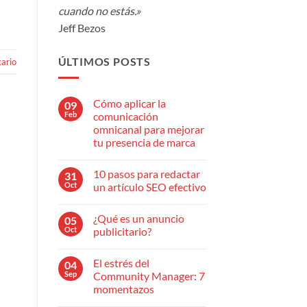
cuando no estás.»
Jeff Bezos
ÚLTIMOS POSTS
ario
Cómo aplicar la
09
Feb
comunicación
omnicanal para mejorar
tu presencia de marca
No
hay
10 pasos para redactar
31
comentarios
en
Oct
un artículo SEO efectivo
Cómo
aplicar
No
la
hay
¿Qué es un anuncio
05
comunicación
comentarios
omnicanal
en
Oct
publicitario?
para
10
mejorar
pasos
No
tu
para
hay
El estrés del
04
presencia
redactar
comentarios
de
un
en
Sep
Community Manager: 7
marca
artículo
¿Qué
momentazos
SEO
es
efectivo
un
No